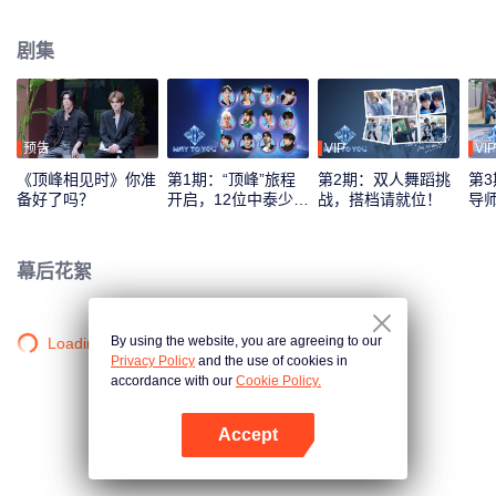
综艺录制模式，采用多平台互动机制，观众可通过投票、应援等方式直接参与
偶像养成，共同见证从相识到契合的全过程。最终，最具人气与默契的CP组合
剧集
将在全球舞台上闪耀出道。
预告
VIP
VIP
《顶峰相见时》你准
第1期：“顶峰”旅程
第2期：双人舞蹈挑
第3
备好了吗？
开启，12位中泰少年
战，搭档请就位！
导
初见面！
刻
幕后花絮
By using the website, you are agreeing to our
Loading…
Privacy Policy
and the use of cookies in
accordance with our
Cookie Policy.
Accept
打开App