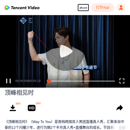
打开App
zh-cn
00:00:00
/
00:00:13
顶峰相见时
《顶峰相见时》（Way To You）是首档跨国双人男团直播真人秀，汇聚来自中
泰的12个闪耀少年，进行为期2个半月真人秀+直播舞台的成长。节目摒弃传统
全部