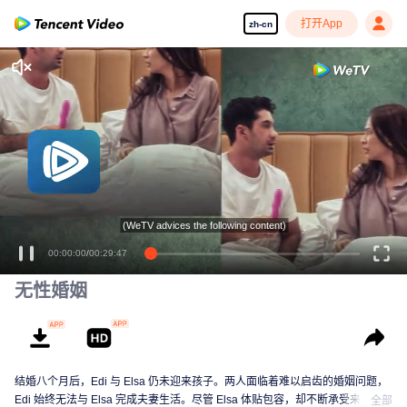
打开App
zh-cn
享受流畅高清剧集
(WeTV advices the following content)
00:00:00
/
00:29:47
无性婚姻
结婚八个月后，Edi 与 Elsa 仍未迎来孩子。两人面临着难以启齿的婚姻问题，
Edi 始终无法与 Elsa 完成夫妻生活。尽管 Elsa 体贴包容，却不断承受来自婆
全部