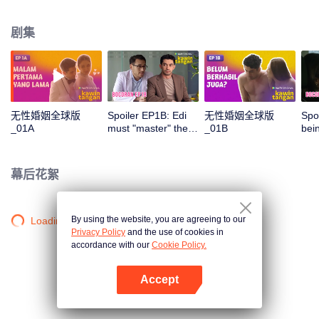
婆催生的压力。误会与外界期待层层叠加，让这段婚姻逐渐走向崩溃边缘，他
们还能守住彼此的爱情吗？
剧集
无性婚姻全球版
Spoiler EP1B: Edi
无性婚姻全球版
Spo
_01A
must "master" the
_01B
bei
area before the
aro
execution | Hand
Han
Job Marriage
幕后花絮
By using the website, you are agreeing to our
Loading…
Privacy Policy
and the use of cookies in
accordance with our
Cookie Policy.
Accept
打开App