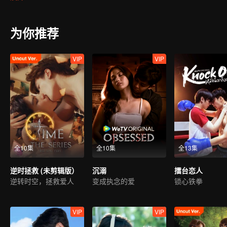
改变未来的开始！
为你推荐
VIP
VIP
全10集
全10集
全13集
逆时拯救 (未剪辑版）
沉溺
擂台恋人
逆转时空，拯救爱人
变成执念的爱
锁心铁拳
VIP
VIP