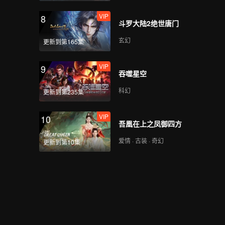
VIP
8
斗罗大陆2绝世唐门
玄幻
更新到第165集
VIP
9
吞噬星空
科幻
更新到第235集
VIP
10
吾凰在上之凤御四方
爱情 · 古装 · 奇幻
更新到第10集