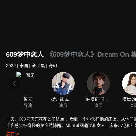
609梦中恋人
《609梦中恋人》Dream On 
2022
|
泰国
|
全12集
|
奇幻
一天，609号房东花花公子Mum，看到一个小伙在他的床上，从他
半夜总会被奇怪的梦突然惊醒。Mum试图通过和女人上床来忘记和年
滴滴联系起来，提出了反向平行宇宙的理论。最后，他在现实生活中遇
展开