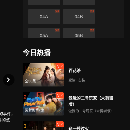
VIP
VIP
04A
04B
VIP
VIP
05A
05B
今日热播
VIP
VIP
06A
06B
VIP
1
VIP
VIP
百花杀
07A
07B
爱情 · 古装
全36集
VIP
VIP
08A
08B
VIP
2
做我的二号玩家（未剪辑
版）
VIP
VIP
更新到第4集
09A
09B
做我的二号玩家（未剪辑版）
的事件，
件的点点
VIP
3
互相帮助
VIP
VIP
这一秒过火
10A
10B