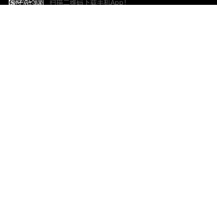
扫描二维码下载手机App！
帮助与反馈
关
意见反馈
加
联
电子
ted.