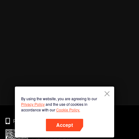
By using the website, you are agreeing to our
Privacy Policy
and the use of cookies in
accordance with our
Cookie Policy.
Phone
Accept