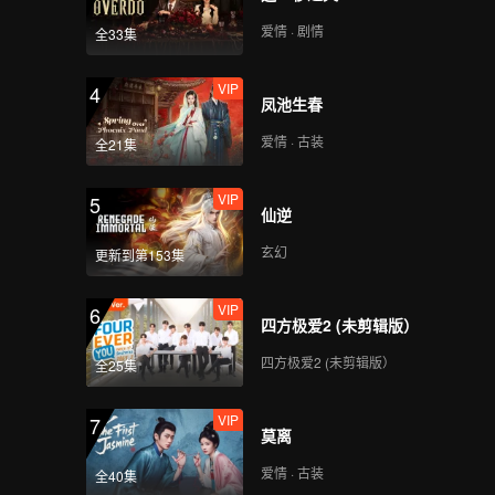
爱情 · 剧情
全33集
VIP
VIP
预告
11A
11B
25
VIP
4
凤池生春
VIP
VIP
VIP
11A
11B
12
爱情 · 古装
全21集
VIP
5
仙逆
玄幻
更新到第153集
VIP
6
四方极爱2 (未剪辑版）
四方极爱2 (未剪辑版）
全25集
VIP
7
莫离
爱情 · 古装
全40集