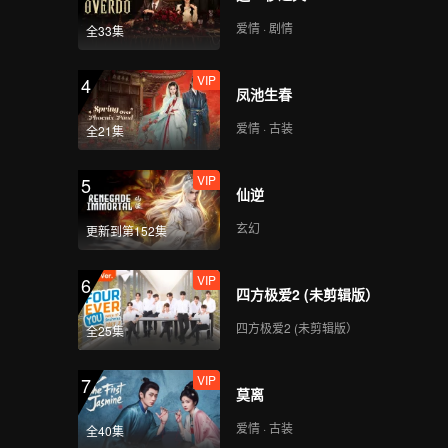
斗破苍穹年番_67
爱情 · 剧情
全33集
VIP
4
凤池生春
VIP
斗破苍穹年番_68
爱情 · 古装
全21集
VIP
5
仙逆
VIP
斗破苍穹年番_69
玄幻
更新到第152集
VIP
6
四方极爱2 (未剪辑版）
VIP
斗破苍穹年番_70
四方极爱2 (未剪辑版）
全25集
VIP
7
莫离
VIP
斗破苍穹年番_71
爱情 · 古装
全40集