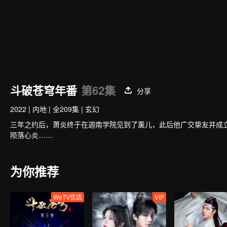
斗破苍穹年番
第62集
分享
2022
|
内地
|
全209集
|
玄幻
三年之约后，萧炎终于在迦南学院见到了薰儿，此后他广交挚友并成
陨落心炎……
为你推荐
WeTV优选
VIP