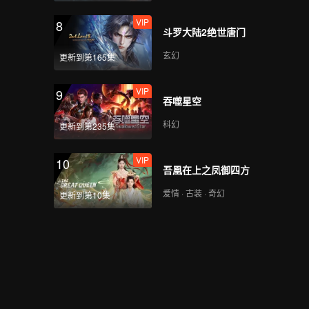
VIP
8
斗罗大陆2绝世唐门
VIP
斗破苍穹年番_72
玄幻
更新到第165集
VIP
9
吞噬星空
VIP
斗破苍穹年番_73
科幻
更新到第235集
VIP
10
吾凰在上之凤御四方
VIP
斗破苍穹年番_74
爱情 · 古装 · 奇幻
更新到第10集
VIP
斗破苍穹年番_75
VIP