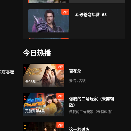
VIP
斗破苍穹年番_63
VIP
斗破苍穹年番_64
今日热播
VIP
1
百花杀
VIP
气塔吞噬
斗破苍穹年番_65
爱情 · 古装
全36集
VIP
2
做我的二号玩家（未剪辑
VIP
斗破苍穹年番_66
版）
更新到第4集
做我的二号玩家（未剪辑版）
VIP
3
这一秒过火
VIP