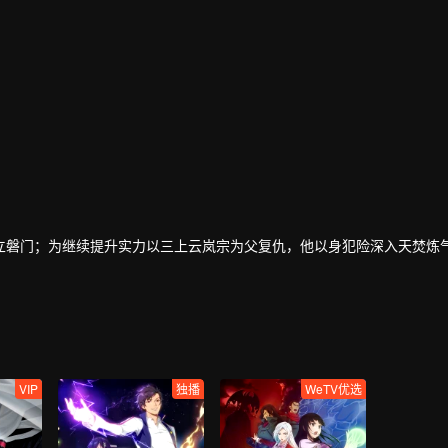
立磐门；为继续提升实力以三上云岚宗为父复仇，他以身犯险深入天焚炼
VIP
独播
WeTV优选