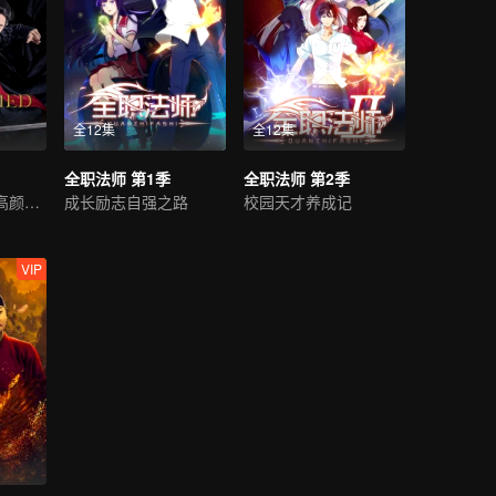
全12集
全12集
全职法师 第1季
全职法师 第2季
肖战王一博领衔高颜值阵容
成长励志自强之路
校园天才养成记
VIP