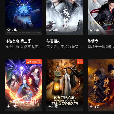
全12集
全24集
全50集
斗破苍穹 第三季
与君相刃
陈情令
异火臣服 萧炎掌握佛怒火连
美女杀手步步为营猎爱皇子
WeTV优选
VIP
全12集
全24集
全24集