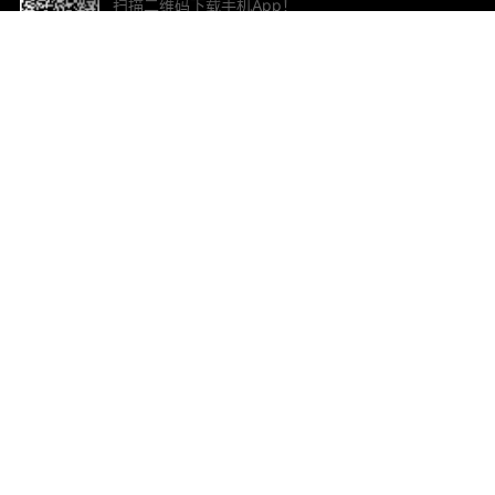
扫描二维码下载手机App！
帮助与反馈
关
意见反馈
加
联
电子
ted.