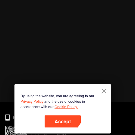
By using the website, you are agreeing to our
Privacy Policy
and the use of cookies in
accordance with our
Cookie Policy.
Phone
Accept