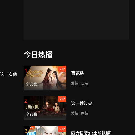
今日热播
VIP
1
百花杀
，这一次他
爱情 · 古装
全36集
VIP
2
这一秒过火
爱情 · 剧情
全33集
VIP
3
四方极爱2 (未剪辑版）