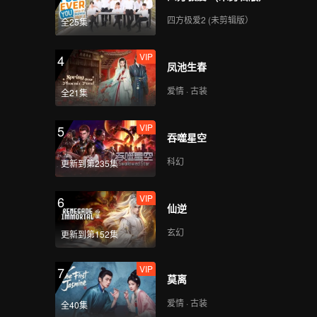
四方极爱2 (未剪辑版）
全25集
VIP
4
凤池生春
爱情 · 古装
全21集
VIP
5
吞噬星空
科幻
更新到第235集
VIP
6
仙逆
玄幻
更新到第152集
VIP
7
莫离
爱情 · 古装
全40集