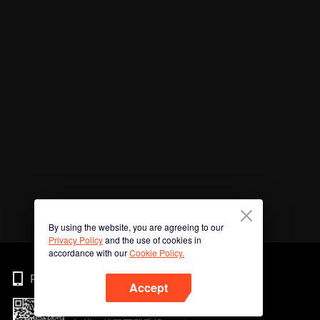
By using the website, you are agreeing to our
Privacy Policy
and the use of cookies in
accordance with our
Cookie Policy.
Phone
Accept