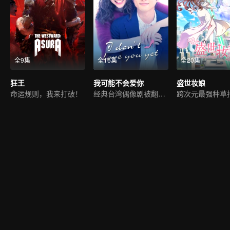
全9集
全16集
全20集
狂王
我可能不会爱你
盛世妆娘
命运规则，我来打破！
经典台湾偶像剧被翻拍成日剧
跨次元最强种草