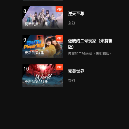
VIP
8
逆天至尊
玄幻
更新到第533集
VIP
9
做我的二号玩家（未剪辑
版）
更新到第4集
做我的二号玩家（未剪辑版）
VIP
10
完美世界
玄幻
更新到第281集