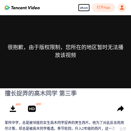
打开App
zh-cn
很抱歉，由于版权限制，您所在的地区暂时无法播
放该视频
擅长捉弄的高木同学 第三季
某所中学，总是被邻座的女生高木同学捉弄的男生西片。他为了对此反击而用
尽计策，却总是被高木同学看透。季节轮回，升入2年级的西片，这一次他是否
全部