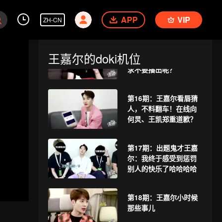
战！究竟是什么让王嘉
APP
VIP
尔吓到“失控”？
ZH-CN
第15期：恐怖箱大挑战
王嘉尔的doki机位
续！是什么让王嘉尔恳
求不要播出呢？
第16期：王嘉尔看唇猜
人，不料翻车！在线向
何炅、王凯郑重道歉？
第17期：出题鬼才王嘉
尔：我终于感受到惩罚
别人的快乐了哈哈哈哈
第18期：王嘉尔小时候
那些事儿