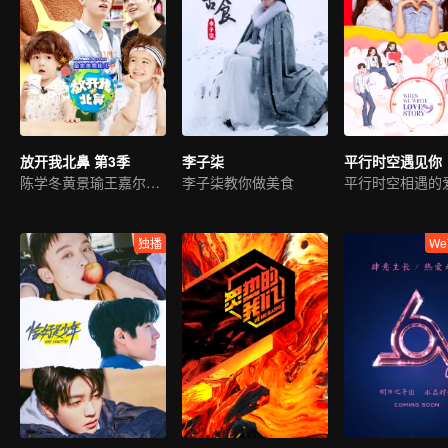
放开我北鼻 第3季
李子柒
平行时空遇见你
陈学冬黄景瑜王嘉尔暖萌带娃
李子柒教你做美食
独播
We