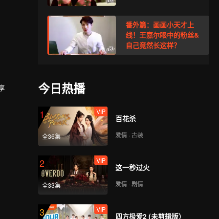
番外篇：画画小天才上
线！王嘉尔眼中的粉丝&
自己竟然长这样？
今日热播
享
VIP
1
百花杀
爱情 · 古装
全36集
VIP
2
这一秒过火
爱情 · 剧情
全33集
VIP
3
四方极爱2 (未剪辑版）