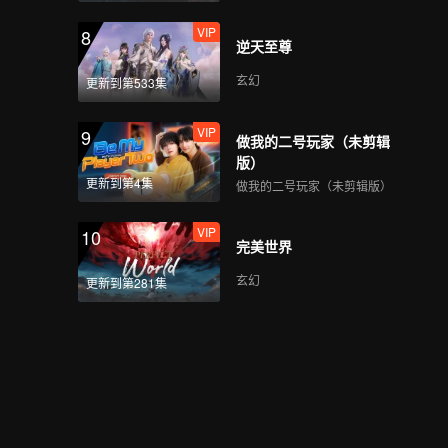
VIP
8
逆天至尊
玄幻
更新到第533集
VIP
9
做我的二号玩家（未剪辑
版）
更新到第4集
做我的二号玩家（未剪辑版）
VIP
10
完美世界
玄幻
更新到第281集