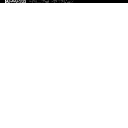
扫描二维码下载手机App！
帮助与反馈
关
意见反馈
加
联
电子
ted.