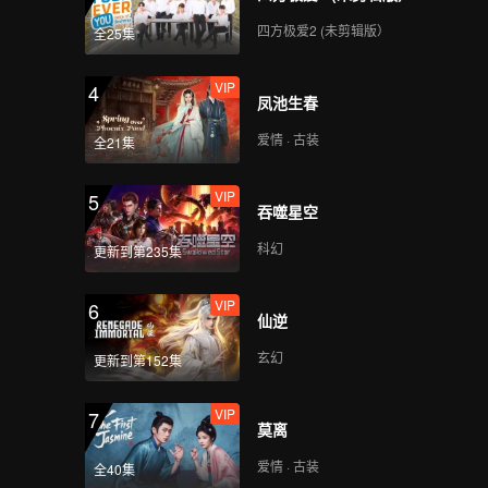
四方极爱2 (未剪辑版）
全25集
VIP
4
凤池生春
爱情 · 古装
全21集
VIP
5
吞噬星空
科幻
更新到第235集
VIP
6
仙逆
玄幻
更新到第152集
VIP
7
莫离
爱情 · 古装
全40集