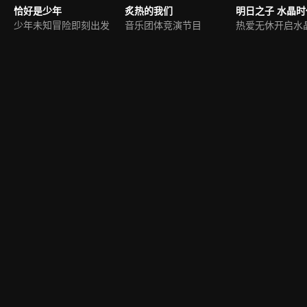
恰好是少年
炙热的我们
明日之子 水晶时
少年未知冒险即刻出发
音乐团体竞演节目
热爱无休开启水