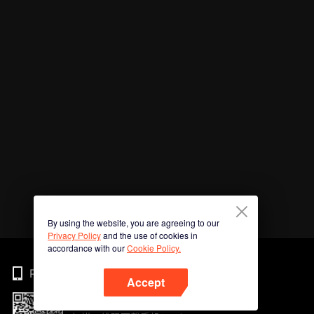
By using the website, you are agreeing to our
Privacy Policy
and the use of cookies in
accordance with our
Cookie Policy.
Phone
Accept