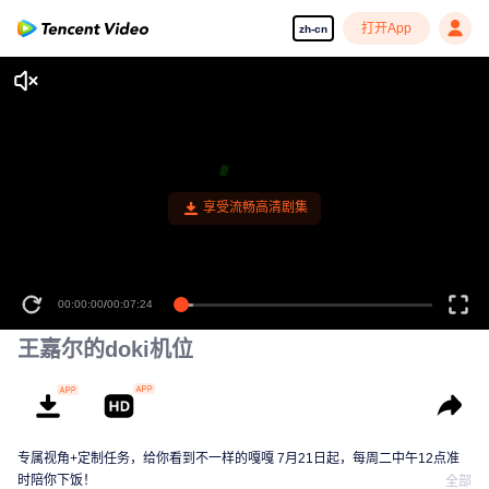
打开App
zh-cn
享受流畅高清剧集
00:00:00
/
00:07:24
王嘉尔的doki机位
专属视角+定制任务，给你看到不一样的嘎嘎 7月21日起，每周二中午12点准
时陪你下饭！
全部