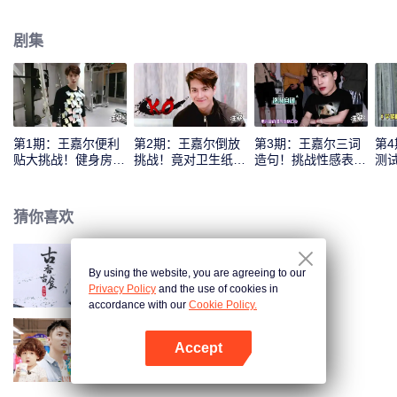
剧集
第1期：王嘉尔便利
第2期：王嘉尔倒放
第3期：王嘉尔三词
第
贴大挑战！健身房魔
挑战！竟对卫生纸深
造句！挑战性感表情
测
性舞蹈
情告白？
崩溃
版
猜你喜欢
By using the website, you are agreeing to our
李子柒
Privacy Policy
and the use of cookies in
accordance with our
Cookie Policy.
Accept
放开我北鼻 第3季
打开App