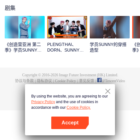
剧集
《创造营亚洲 第二
PLENGTHAI、
学员SUNNY的穿搭
《
季》学员SUNNY的
DORN、SUNNY、
造型
季》
主题曲直拍
PEANUT、SICHEN
档
新年拆红包！一起见
证这份幸运吧
Copyright © 2016-
2026
Image Future Investment (HK) Limited.
协议与条款
|
隐私协议
|
Cookie Policy
|
意见反馈
|
@
TencentVideo
By using the website, you are agreeing to our
Privacy Policy
and the use of cookies in
accordance with our
Cookie Policy.
Accept
打开App