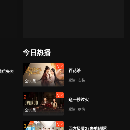
今日热播
VIP
1
百花杀
战后失去
爱情 · 古装
全36集
VIP
2
这一秒过火
爱情 · 剧情
全33集
VIP
3
四方极爱2 (未剪辑版）