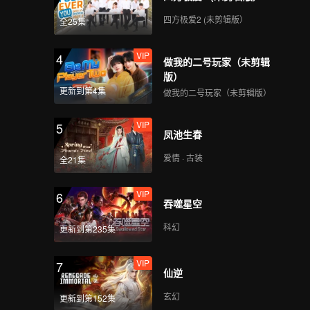
四方极爱2 (未剪辑版）
全25集
VIP
4
做我的二号玩家（未剪辑
版）
更新到第4集
做我的二号玩家（未剪辑版）
VIP
5
凤池生春
爱情 · 古装
全21集
VIP
6
吞噬星空
科幻
更新到第235集
VIP
7
仙逆
玄幻
更新到第152集