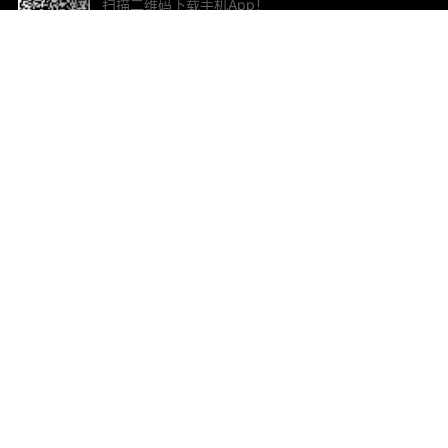
扫描二维码下载手机App！
帮助与反馈
关
意见反馈
加
联
电子
ted.