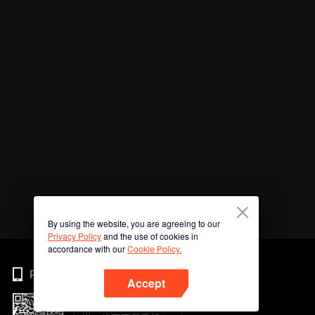
By using the website, you are agreeing to our
Privacy Policy
and the use of cookies in
accordance with our
Cookie Policy.
Phone
Accept