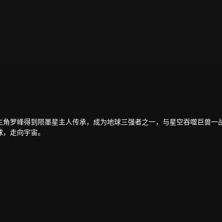
主角罗峰得到陨墨星主人传承，成为地球三强者之一，与星空吞噬巨兽一
球，走向宇宙。