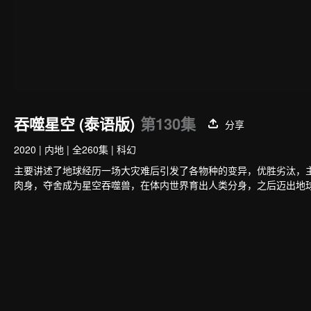
吞噬星空 (泰语版)
第130集
分享
2020
|
内地
|
全260集
|
科幻
主要讲述了地球经历一场大灾难后引发了各物种的变异，优胜劣汰，
肉身，夺舍成为星空吞噬兽，在体内世界育出人类分身，之后迈出地