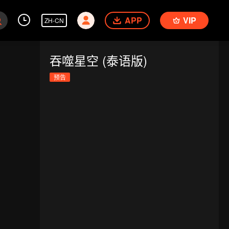
APP
VIP
ZH-CN
吞噬星空 (泰语版)
预告