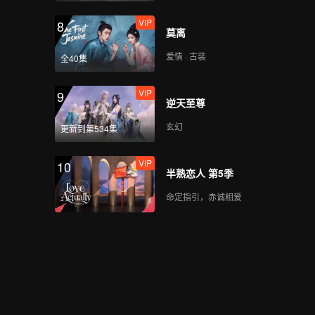
VIP
8
莫离
爱情 · 古装
全40集
VIP
9
逆天至尊
玄幻
更新到第534集
VIP
10
半熟恋人 第5季
命定指引，赤诚相爱