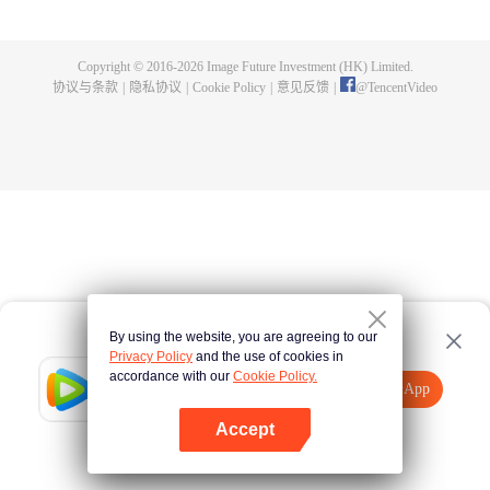
身，夺舍成为星空吞噬兽，在体内世界育出人类分身，之后迈出地球，走向宇
宙。
Copyright © 2016-
2026
Image Future Investment (HK) Limited.
协议与条款
|
隐私协议
|
Cookie Policy
|
意见反馈
|
@
TencentVideo
By using the website, you are agreeing to our
Privacy Policy
and the use of cookies in
accordance with our
Cookie Policy.
Tencent Video
打开App
观看更多内容
Accept
如果失败，请
点击此处
重试
打开App