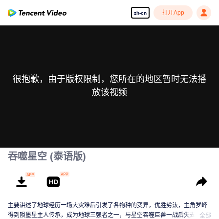
打开App
zh-cn
很抱歉，由于版权限制，您所在的地区暂时无法播
放该视频
吞噬星空 (泰语版)
主要讲述了地球经历一场大灾难后引发了各物种的变异，优胜劣汰，主角罗峰
得到陨墨星主人传承，成为地球三强者之一，与星空吞噬巨兽一战后失去肉
全部