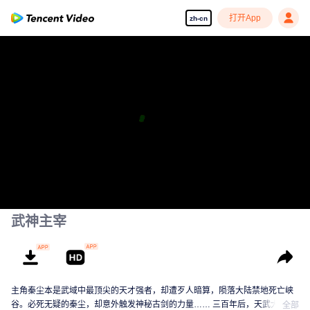
打开App
zh-cn
武神主宰
主角秦尘本是武域中最顶尖的天才强者，却遭歹人暗算，陨落大陆禁地死亡峡
谷。必死无疑的秦尘，却意外触发神秘古剑的力量…… 三百年后，天武大陆偏
全部