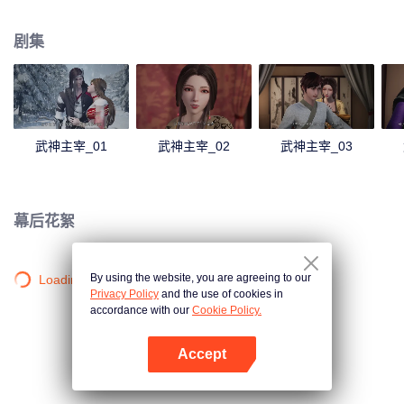
僻之地，一位同名少年意外继承了秦尘的意志。作为大齐国军神定武王的爱
孙，却因生父来历成迷，母子二人在定武王府中受尽冷遇，相依为命。 为了重
剧集
写往日的强者神话，也为了守护自己所爱的一切，秦尘毅然决然扛起维护天下
五国的大任，再度踏上武道之路。
武神主宰_01
武神主宰_02
武神主宰_03
幕后花絮
By using the website, you are agreeing to our
Loading…
Privacy Policy
and the use of cookies in
accordance with our
Cookie Policy.
Accept
打开App