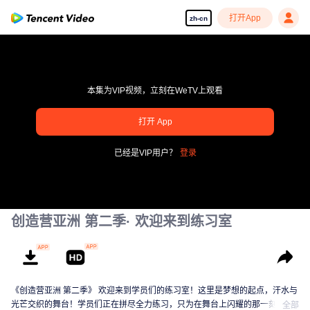
打开App
zh-cn
本集为VIP视频，立刻在WeTV上观看
打开 App
pay limit
已经是VIP用户？
登录
错误码: 70013083.-1-3d49dca5b03e1fdf1c112b7c3a031d9c
00:00:00
/
00:00:00
创造营亚洲 第二季· 欢迎来到练习室
《创造营亚洲 第二季》 欢迎来到学员们的练习室！这里是梦想的起点，汗水与
光芒交织的舞台！学员们正在拼尽全力练习，只为在舞台上闪耀的那一刻。从
全部