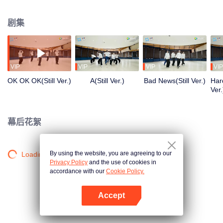
清晨到深夜，从生疏到熟练，每一步都是蜕变。想了解他们的练习室故事吗？
剧集
VIP
VIP
VIP
VIP
OK OK OK(Still Ver.)
A(Still Ver.)
Bad News(Still Ver.)
Hard
Ver.
幕后花絮
By using the website, you are agreeing to our
Loading…
Privacy Policy
and the use of cookies in
accordance with our
Cookie Policy.
Accept
打开App