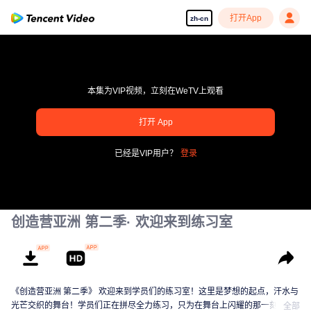
打开App
zh-cn
本集为VIP视频，立刻在WeTV上观看
打开 App
pay limit
已经是VIP用户？
登录
错误码: 70013083.-1-166603978697aaae1a55d2be80e5d274
00:00:00
/
00:00:00
创造营亚洲 第二季· 欢迎来到练习室
《创造营亚洲 第二季》 欢迎来到学员们的练习室！这里是梦想的起点，汗水与
光芒交织的舞台！学员们正在拼尽全力练习，只为在舞台上闪耀的那一刻。从
全部