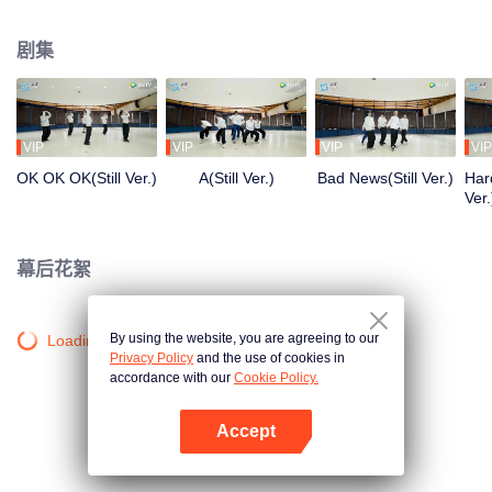
清晨到深夜，从生疏到熟练，每一步都是蜕变。想了解他们的练习室故事吗？
剧集
VIP
VIP
VIP
VIP
OK OK OK(Still Ver.)
A(Still Ver.)
Bad News(Still Ver.)
Hard
Ver.
幕后花絮
By using the website, you are agreeing to our
Loading…
Privacy Policy
and the use of cookies in
accordance with our
Cookie Policy.
Accept
打开App