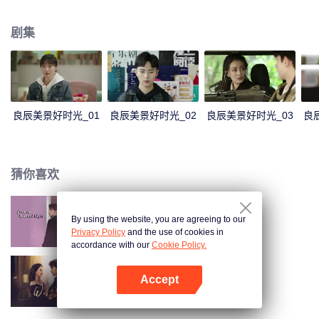
致力于将好的音乐作品带给听众。热爱计算机与大数据研究的陆景，通过研究
人类各种复杂的行为、心理信息等海量数据获得大数据学术界的高度认可。陆
剧集
景用其扎实的专业素养，积极正面地影响着身边的同学们，为社会数据研究做
出贡献。两个原本遥遥相望的陌生人因为大数据而相遇，在追梦的旅途中不断
靠近信任彼此。
良辰美景好时光_01
良辰美景好时光_02
良辰美景好时光_03
良
猜你喜欢
By using the website, you are agreeing to our
二见钟情
Privacy Policy
and the use of cookies in
accordance with our
Cookie Policy.
Accept
妻子的反攻
打开App