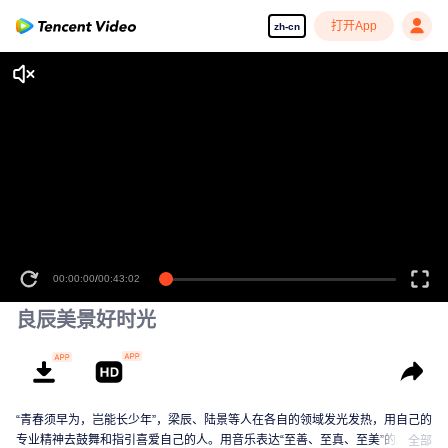
打开App
zh-cn
00:00:00
/
00:43:02
良辰美景好时光
“青春须早为，岂能长少年”，梁辰、陆景等人在各自的领域发光发热，用自己的
专业精神去鼓舞和指引喜爱自己的人。用音乐表达“至善、至真、至美”的梁辰，
全部