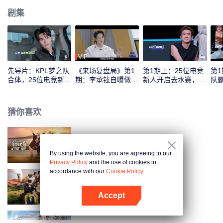
剧集
VIP
先导片：KPL梦之队
《来场复盘局》第1
第1期上：25位电竞
第
合体，25位电竞新人
期：李承铉自曝做
新人开启去水赛，谁
队
实力初考核！
“全职奶爸”后抑郁？
将首登红黑榜！
年
猜你喜欢
日落时分说爱你
By using the website, you are agreeing to our
Privacy Policy
and the use of cookies in
accordance with our
Cookie Policy.
现在就出发 第2季
Accept
打开App