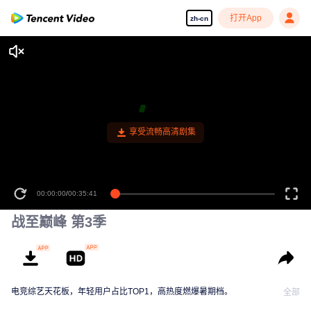
打开App
zh-cn
00:00:00
/
00:35:41
战至巅峰 第3季
电竞综艺天花板，年轻用户占比TOP1，高热度燃爆暑期档。
全部