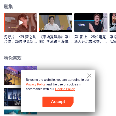
剧集
VIP
先导片：KPL梦之队
《来场复盘局》第1
第1期上：25位电竞
第
合体，25位电竞新人
期：李承铉自曝做
新人开启去水赛，谁
队
实力初考核！
“全职奶爸”后抑郁？
将首登红黑榜！
年
猜你喜欢
半熟恋人 第4季
By using the website, you are agreeing to our
Privacy Policy
and the use of cookies in
accordance with our
Cookie Policy.
令人心动的offer 第6季
Accept
打开App