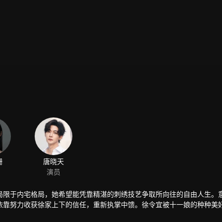
姗
唐晓天
演员
局限于内宅格局，她希望能凭靠精湛的刺绣技艺争取所向往的自由人生。
依靠努力收获徐家上下的信任，重新执掌中馈。徐令宜被十一娘的种种美
在丈夫的支持下，十一娘开绣坊仙绫阁，努力传承刺绣技艺。而永平侯徐