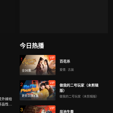
今日热播
VIP
1
百花杀
爱情 · 古装
全36集
VIP
2
做我的二号玩家（未剪辑
版）
更新到第4集
做我的二号玩家（未剪辑版）
意外嫁给
好品性而
VIP
3
令宜，为
凤池生春