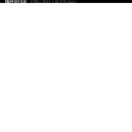
扫描二维码下载手机App！
帮助与反馈
关
意见反馈
加
联
电子
ted.