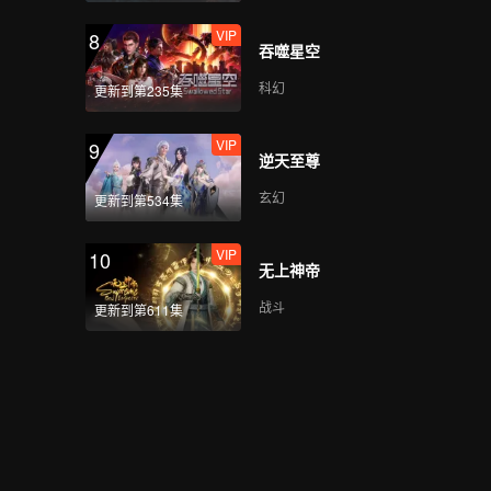
VIP
8
吞噬星空
科幻
更新到第235集
VIP
9
逆天至尊
玄幻
更新到第534集
VIP
10
无上神帝
战斗
更新到第611集