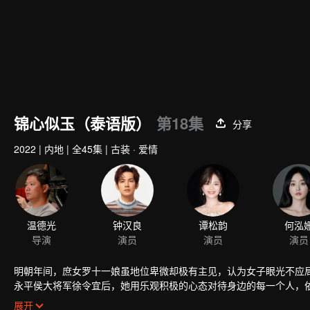
锦心似玉（泰语版）
第18集
分享
2022
|
内地
|
全45集
|
古装 · 爱情
温德光
钟汉良
谭松韵
何泓
导演
演员
演员
演员
明朝年间，庶女罗十一娘虽地位卑微却极有主见，认为女子眼光不应
永平侯大将军徐令宜后，她用乐观积极的心态对待身边的每一个人，
吸引，继而为之动心。两人几经周折情愫暗生，先婚后爱相知相许。
展开