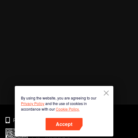
By using the website, you are agreeing to our
Privacy Policy
and the use of cookies in
accordance with our
Cookie Policy.
Phone
Accept