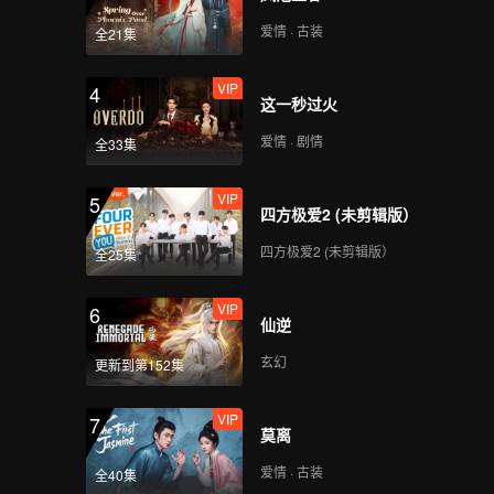
全，最终
的传奇人
爱情 · 古装
全21集
VIP
4
这一秒过火
爱情 · 剧情
全33集
VIP
5
四方极爱2 (未剪辑版）
四方极爱2 (未剪辑版）
全25集
VIP
6
仙逆
玄幻
更新到第152集
VIP
7
莫离
爱情 · 古装
全40集