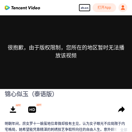
打开App
zh-cn
很抱歉，由于版权限制，您所在的地区暂时无法播
放该视频
锦心似玉（泰语版）
明朝年间，庶女罗十一娘虽地位卑微却极有主见，认为女子眼光不应局限于内
宅格局，她希望能凭靠精湛的刺绣技艺争取所向往的自由人生。意外嫁给永平
全部