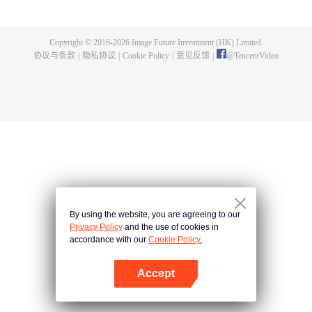
侯大将军徐令宜后，她用乐观积极的心态对待身边的每一个人，依靠努力收获
徐家上下的信任，重新执掌中馈。徐令宜被十一娘的种种美好品性而吸引，继
而为之动心。两人几经周折情愫暗生，先婚后爱相知相许。在丈夫的支持下，
Copyright © 2016-
2026
Image Future Investment (HK) Limited.
十一娘开绣坊仙绫阁，努力传承刺绣技艺。而永平侯徐令宜，为维护家国安
协议与条款
|
隐私协议
|
Cookie Policy
|
意见反馈
|
@
TencentVideo
宁，改善民生，力挺开放海禁，经历重重困难。在徐家面临抄家灭族的滔天巨
祸之时，夫妻齐心合力化解危局，成功护徐氏一族周全，最终促成开放海禁，
至此海上贸易繁荣昌盛，沿海百姓安居乐业。夫妻二人情投意合，相信彼此，
坚持所爱，一起面对人生风雨，书写了属于他们的传奇人生。
By using the website, you are agreeing to our
Privacy Policy
and the use of cookies in
accordance with our
Cookie Policy.
Accept
打开App