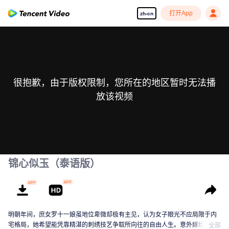
打开App
zh-cn
很抱歉，由于版权限制，您所在的地区暂时无法播
放该视频
锦心似玉（泰语版）
明朝年间，庶女罗十一娘虽地位卑微却极有主见，认为女子眼光不应局限于内
宅格局，她希望能凭靠精湛的刺绣技艺争取所向往的自由人生。意外嫁给永平
全部