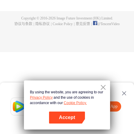
侯大将军徐令宜后，她用乐观积极的心态对待身边的每一个人，依靠努力收获
徐家上下的信任，重新执掌中馈。徐令宜被十一娘的种种美好品性而吸引，继
而为之动心。两人几经周折情愫暗生，先婚后爱相知相许。在丈夫的支持下，
Copyright © 2016-
2026
Image Future Investment (HK) Limited.
十一娘开绣坊仙绫阁，努力传承刺绣技艺。而永平侯徐令宜，为维护家国安
协议与条款
|
隐私协议
|
Cookie Policy
|
意见反馈
|
@
TencentVideo
宁，改善民生，力挺开放海禁，经历重重困难。在徐家面临抄家灭族的滔天巨
祸之时，夫妻齐心合力化解危局，成功护徐氏一族周全，最终促成开放海禁，
至此海上贸易繁荣昌盛，沿海百姓安居乐业。夫妻二人情投意合，相信彼此，
坚持所爱，一起面对人生风雨，书写了属于他们的传奇人生。
By using the website, you are agreeing to our
Privacy Policy
and the use of cookies in
accordance with our
Cookie Policy.
Tencent Video
打开App
观看更多内容
Accept
如果失败，请
点击此处
重试
打开App