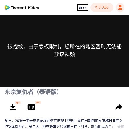
打开App
zh-cn
很抱歉，由于版权限制，您所在的地区暂时无法播
放该视频
东京复仇者（泰语版）
某日，26岁一事无成的花垣武道在电视上得知，初中时期的前女友橘日向卷入
冲突无端身亡。第二天，他在等车时居然被人推下月台。就当他以为自己死定
全部