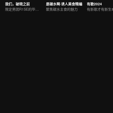
我们，破晓之前
是碳水啊·诱人美食精编
有歌2024
限定男团R1SE的毕业团综
聚焦碳水主食的魅力
有新歌才有新生