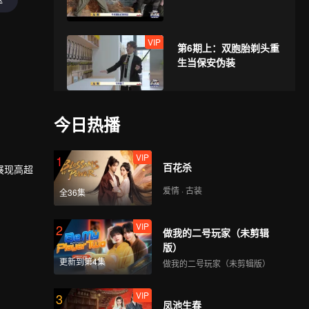
VIP
第6期上：双胞胎剃头重
生当保安伪装
VIP
第6期下： 团灭危机？
今日热播
50个“魔丸”猎人满场翻
VIP
1
百花杀
展现高超
VIP
第7期上：复活赛！萌妹
爱情 · 古装
全36集
玩电焊手搓宇航服
VIP
2
做我的二号玩家（未剪辑
版）
VIP
第7期下：张鑫栋单手掀
更新到第4集
做我的二号玩家（未剪辑版）
铁板抓玩家震惊全场
VIP
3
凤池生春