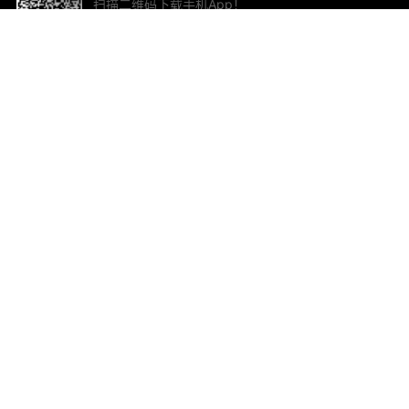
扫描二维码下载手机App！
帮助与反馈
关
意见反馈
加
联
电子
ted.