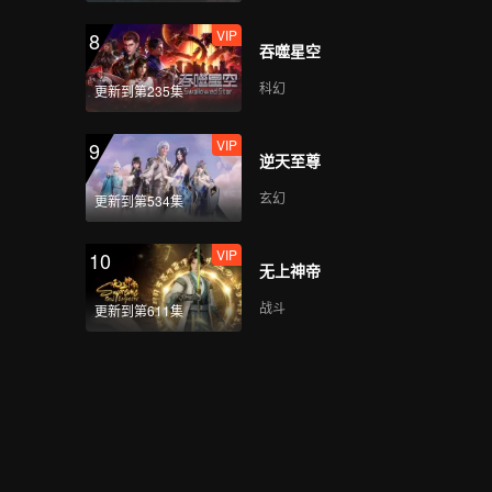
VIP
8
吞噬星空
科幻
更新到第235集
VIP
9
逆天至尊
玄幻
更新到第534集
VIP
10
无上神帝
战斗
更新到第611集