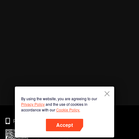
By using the website, you are agreeing to our
Privacy Policy
and the use of cookies in
accordance with our
Cookie Policy.
Phone
Accept