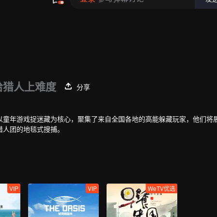
给猎人上难度
分享
以童年游戏捉迷藏为核心，聚集了来自全国各地的高能躲藏玩家，他们将
猎人团的地毯式搜捕。
VIP
VIP
WeTV优选