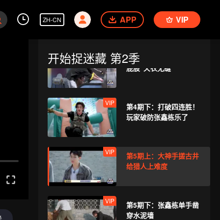
VIP
第3期下：手砌砖墙？张
APP
鑫栋黑夜搜索被做局！
VIP
ZH-CN
开始捉迷藏 第2季
VIP
第4期上：大神手搓“马
屁股”天衣无缝
VIP
第4期下：打破四连胜！
玩家破防张鑫栋乐了
VIP
第5期上：大神手搓古井
给猎人上难度
VIP
第5期下：张鑫栋单手凿
穿水泥墙