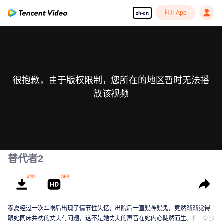
打开App
zh-cn
很抱歉，由于版权限制，您所在的地区暂时无法播
放该视频
替代者2
穆夏经过一次车祸后出现了情节性失忆，出院后一直疑神疑鬼，竟然渐渐觉得
跟她同床共枕的丈夫有问题，这不是她丈夫的声音在她内心陡然而生。但她最
全部