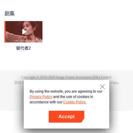
好的朋友苏荷却劝她去看心理医生，别让车祸造成的脑部损伤影响她的生活。
但在心理医生的催眠中，她回想起许多陌生的记忆，记忆中的丈夫完全是另外
剧集
一个人，而且他们还有一个儿子，可在她现在的记忆中她跟丈夫莫洋结婚几年
来从来没有过要孩子的打算，一个个疑点困扰着穆夏，穆夏跟踪莫洋，发现他
与苏荷的关系非同寻常，在一次催眠治疗中，她偷偷录下了心理医生对她的催
眠，竟是让她无条件信任莫洋，不要怀疑莫洋。就在穆夏要跟莫洋摊牌时，一
个陌生男子出现，跟她说自己才是她真正的丈夫，他叫方文宇，莫洋和苏荷是
合起来骗她的，为的是得到一笔不义之财，就在这时，莫洋出现，方文宇消
替代者2
失。穆夏循着线索找到了方文宇，了解了莫洋因为一期商业诈骗陷害方文宇并
造成她与儿子的车祸，由于巨大打击，穆夏留下了情节性失忆的后遗症，记忆
完全被莫洋指使的心理医生所操控，一切看似真相大白，然而一场意外，让她
中刀身亡，就在她闭上双眼的一瞬，却又从病床上醒来，原来之前所有的一切
都是处于高度昏迷中她错乱的记忆，可梦中的一切到底是真是假，到底是她被
Copyright © 2016-
2026
Image Future Investment (HK) Limited.
牵连进一桩惊天阴谋还是丈夫故意给她造了一场别有所图的催眠梦，所有疑惑
协议与条款
|
隐私协议
|
Cookie Policy
|
意见反馈
|
@
TencentVideo
让穆夏陷入惊恐的混沌……
By using the website, you are agreeing to our
Privacy Policy
and the use of cookies in
accordance with our
Cookie Policy.
Accept
打开App