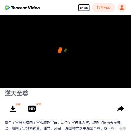
打开App
zh-cn
逆天至尊
整个宇宙分为域内宇宙和域外宇宙，两个宇宙彼此为敌，域外宇宙由天魔统
治，域内宇宙分为神界，仙界，凡间。 鸿蒙神界之主鸿蒙至尊，身份尊贵，属
全部