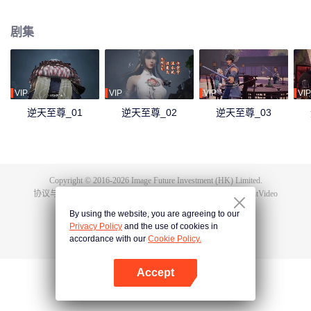
下众多，为神界最强之人，精通天下万术。彼时的鸿蒙至尊虽实力强大但待人
和善，仁慈宽厚，对朋友充满信任，以平等的态度看待人仙神三界。在域外宇
剧集
宙入侵时，鸿蒙至尊被混沌至尊和始源至尊设计联手杀害，并诅咒其万世轮
回。鸿蒙至尊亲人手下被杀，家园被夺，理念被改，就连最疼爱的徒儿灵霞天
尊也背叛了他。而且在他万世轮回中被世世灭门，直到最后一世转生到了谭云
身上。 谭云是望月镇小贵族谭家的少爷，但鸿蒙至尊转生之人需要受到生死刺
激才能觉醒。在婚礼中，谭云撞见未婚妻与司徒家少爷偷情并被殴打，在将死
VIP
VIP
VIP
VIP
之时终于觉醒了鸿蒙至尊的记忆。 原先废柴的谭云凭借着鸿蒙神胎，逆天改
逆天至尊_01
逆天至尊_02
逆天至尊_03
命，拥有了神级的天赋，然后开始修炼前世的功法，快速提升修为。谭云先是
报了家仇，再进皇甫圣宗。此后他凭借着鸿蒙至尊的智慧和术法在皇甫圣宗平
步青云，一路成为宗主，最终统一了天罚大陆。在此期间，他遇见了转世的属
下和妻子，找到了自己身为至尊时使用的神器，知晓了神界发生的大事，并且
也收获了多位风姿卓绝的佳丽。
Copyright © 2016-
2026
Image Future Investment (HK) Limited.
协议与条款
|
隐私协议
|
Cookie Policy
|
意见反馈
|
@
TencentVideo
By using the website, you are agreeing to our
Privacy Policy
and the use of cookies in
accordance with our
Cookie Policy.
Accept
打开App