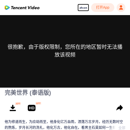
打开App
zh-cn
很抱歉，由于版权限制，您所在的地区暂时无法播
放该视频
完美世界 (泰语版)
他为修道而生，为应劫而至，他身化亿万血雨，洒落万古岁月，经历无数时空
的熬炼，岁月长河的洗礼，他化万古，他化自在。看男主石昊如何一生极致辉
全部