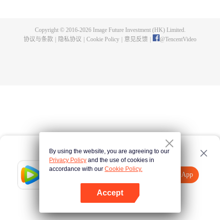
煌，造就无尽传说。
Copyright © 2016-
2026
Image Future Investment (HK) Limited.
协议与条款
|
隐私协议
|
Cookie Policy
|
意见反馈
|
@
TencentVideo
By using the website, you are agreeing to our
Privacy Policy
and the use of cookies in
accordance with our
Cookie Policy.
Tencent Video
打开App
观看更多内容
Accept
如果失败，请
点击此处
重试
打开App