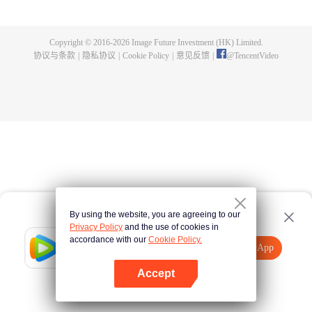
煌，造就无尽传说。
Copyright © 2016-
2026
Image Future Investment (HK) Limited.
协议与条款
|
隐私协议
|
Cookie Policy
|
意见反馈
|
@
TencentVideo
By using the website, you are agreeing to our
Privacy Policy
and the use of cookies in
accordance with our
Cookie Policy.
Tencent Video
打开App
观看更多内容
Accept
如果失败，请
点击此处
重试
打开App