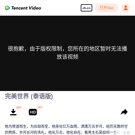
打开App
zh-cn
很抱歉，由于版权限制，您所在的地区暂时无法播
放该视频
完美世界 (泰语版)
他为修道而生，为应劫而至，他身化亿万血雨，洒落万古岁月，经历无数时空
的熬炼，岁月长河的洗礼，他化万古，他化自在。看男主石昊如何一生极致辉
全部