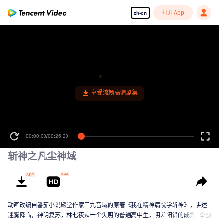
打开App
zh-cn
享受流畅高清剧集
00:00:00
/
00:26:20
斩神之凡尘神域
动画改编自番茄小说殿堂作家三九音域的原著《我在精神病院学斩神》，讲述
迷雾降临，神明复苏，林七夜从一个失明的普通高中生，阴差阳错的成为保护
全部