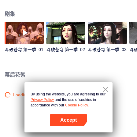
斗者。然而在12岁那年，他却“丧失”了修炼能力，只拥有三段斗之气。整整三
年时间，家族冷遇，旁人轻视，被未婚妻退婚……种种打击接踵而至。 就在他
剧集
即将绝望的时候，一缕幽魂从他手上的戒指里浮现，一扇全新的大门在面前开
启！萧炎重新成为家族年轻一辈中的佼佼者，受到众人的仰慕，他却不满足于
此。为了一雪退婚带来的耻辱，萧炎来到了魔兽山脉，在药老的帮助下，进一
步提升自己的修炼级别……
斗破苍穹 第一季_01
斗破苍穹 第一季_02
斗破苍穹 第一季_03
斗破
幕后花絮
By using the website, you are agreeing to our
Loading…
Privacy Policy
and the use of cookies in
accordance with our
Cookie Policy.
Accept
打开App