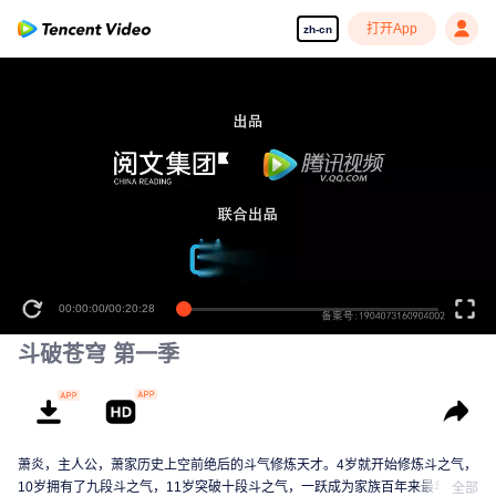
打开App
zh-cn
00:00:00
/
00:20:28
斗破苍穹 第一季
萧炎，主人公，萧家历史上空前绝后的斗气修炼天才。4岁就开始修炼斗之气，
10岁拥有了九段斗之气，11岁突破十段斗之气，一跃成为家族百年来最年轻的
全部