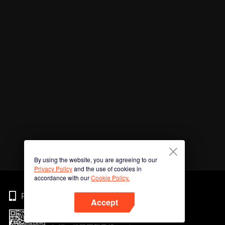
By using the website, you are agreeing to our
Privacy Policy
and the use of cookies in
accordance with our
Cookie Policy.
Phone
Accept