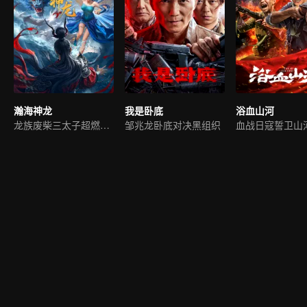
瀚海神龙
我是卧底
浴血山河
龙族废柴三太子超燃逆袭
邹兆龙卧底对决黑组织
血战日寇誓卫山