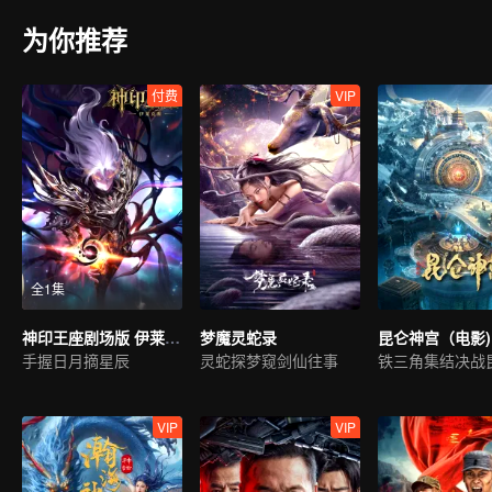
为你推荐
付费
VIP
全1集
神印王座剧场版 伊莱克斯传奇
梦魔灵蛇录
昆仑神宫（电影)
手握日月摘星辰
灵蛇探梦窥剑仙往事
VIP
VIP