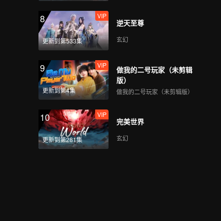
VIP
8
逆天至尊
玄幻
更新到第533集
VIP
9
做我的二号玩家（未剪辑
版）
更新到第4集
做我的二号玩家（未剪辑版）
VIP
10
完美世界
玄幻
更新到第281集