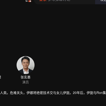
贤
张玄墨
演员
救人类。危难关头，伊娜将绝密技术交与女儿伊旎。20年后，伊旎与Ron