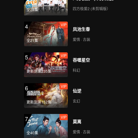
四方极爱2 (未剪辑版）
全25集
VIP
4
凤池生春
爱情 · 古装
全21集
VIP
5
吞噬星空
科幻
更新到第235集
VIP
6
仙逆
玄幻
更新到第152集
VIP
7
莫离
爱情 · 古装
全40集