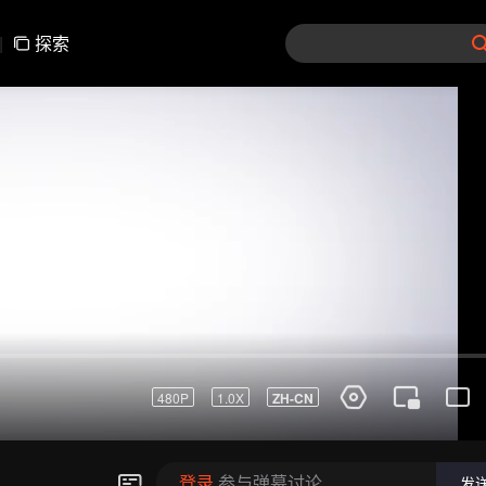
|
探索
480P
1.0X
ZH-CN
登录
参与弹幕讨论
发