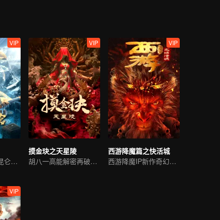
VIP
VIP
VIP
摸金玦之天星陵
西游降魔篇之快活城
铁三角集结决战昆仑秘境
胡八一高能解密再破险关
西游降魔IP新作奇幻来袭
VIP