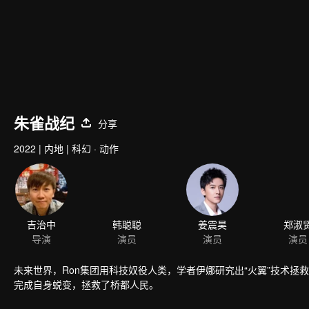
朱雀战纪
分享
2022
|
内地
|
科幻 · 动作
吉治中
韩聪聪
姜震昊
郑淑
导演
演员
演员
演员
未来世界，Ron集团用科技奴役人类，学者伊娜研究出“火翼”技术拯
完成自身蜕变，拯救了桥都人民。