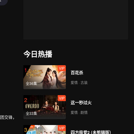
今日热播
VIP
1
百花杀
爱情 · 古装
全36集
VIP
2
这一秒过火
爱情 · 剧情
全33集
集团交锋，
VIP
3
四方极爱2 (未剪辑版）