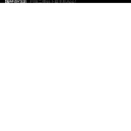
扫描二维码下载手机App！
帮助与反馈
关
意见反馈
加
联
电子
ted.