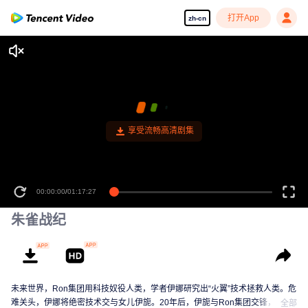
打开App
zh-cn
享受流畅高清剧集
00:00:00
/
01:17:27
朱雀战纪
未来世界，Ron集团用科技奴役人类，学者伊娜研究出“火翼”技术拯救人类。危
难关头，伊娜将绝密技术交与女儿伊旎。20年后，伊旎与Ron集团交锋，完成
全部