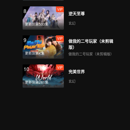
VIP
VIP
8
莫扎与琪歌_10B
逆天至尊
玄幻
更新到第533集
VIP
VIP
9
莫扎与琪歌_11A
做我的二号玩家（未剪辑
版）
更新到第4集
做我的二号玩家（未剪辑版）
VIP
VIP
10
莫扎与琪歌_11B
完美世界
玄幻
更新到第281集
VIP
莫扎与琪歌_12A
VIP
莫扎与琪歌_12B