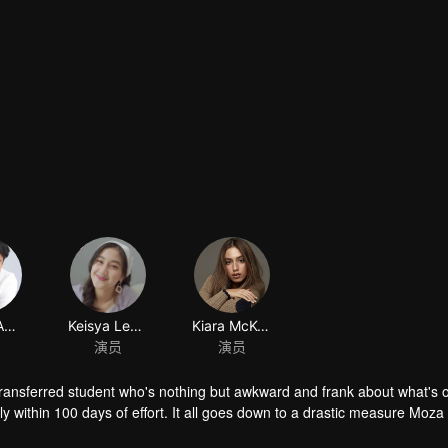
Yesaya Abraham
Keisya Levronka
Kiara McKenna
演员
演员
transferred student who's nothing but awkward and frank about what's 
y within 100 days of effort. It all goes down to a drastic measure Moza
her.