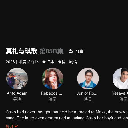
莫扎与琪歌
第05B集
分享
2023
|
印度尼西亚
|
全17集
|
爱情 · 剧情
Anto Agam
Rebecca Klopper
Junior Roberts
导演
演员
演员
演员
Chiko had never thought that he'd be attracted to Moza, the newly 
mind. The latter even determined in making Chiko her boyfriend, onl
making a major plot twist: now Chiko is the one who's chasing after 
展开