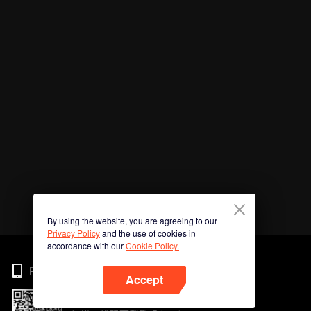
By using the website, you are agreeing to our
Privacy Policy
and the use of cookies in
accordance with our
Cookie Policy.
Phone
Accept