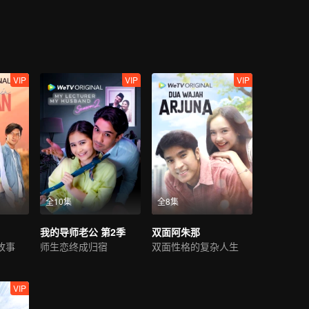
VIP
VIP
VIP
全10集
全8集
我的导师老公 第2季
双面阿朱那
故事
师生恋终成归宿
双面性格的复杂人生
VIP