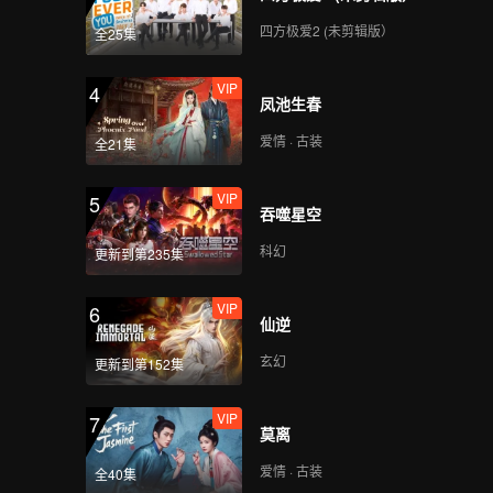
四方极爱2 (未剪辑版）
全25集
VIP
VIP
4
莫扎与琪歌_08B
凤池生春
爱情 · 古装
全21集
VIP
VIP
5
莫扎与琪歌_09A
吞噬星空
科幻
更新到第235集
VIP
VIP
6
莫扎与琪歌_09B
仙逆
玄幻
更新到第152集
VIP
VIP
7
莫扎与琪歌_10A
莫离
爱情 · 古装
全40集