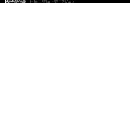
扫描二维码下载手机App！
帮助与反馈
关
意见反馈
加
联
电子
ted.