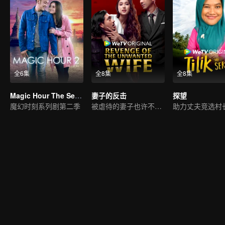
全6集
全8集
全8集
Magic Hour The Series S2
妻子的反击
探望
魔幻时刻系列剧第二季
被虐待的妻子也许不语，但复仇从不沉睡
助力丈夫竞选村