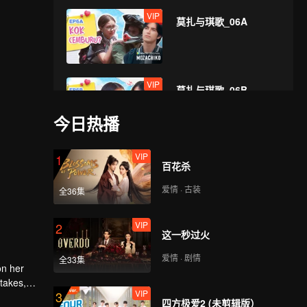
VIP
莫扎与琪歌_06A
VIP
莫扎与琪歌_06B
今日热播
VIP
VIP
1
莫扎与琪歌_07A
百花杀
爱情 · 古装
全36集
VIP
VIP
2
莫扎与琪歌_07B
这一秒过火
爱情 · 剧情
全33集
on her
 takes,
VIP
VIP
3
莫扎与琪歌_08A
四方极爱2 (未剪辑版）