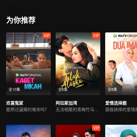
为你推荐
VIP
VIP
全10集
全8集
全8集
欢喜冤家
阿拉斯加湾
爱情选择题
能熬过逼婚的难关吗？
无法相聚的青梅竹马之爱。
面临抉择的爱情
VIP