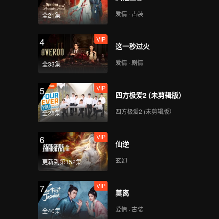
爱情 · 古装
全21集
VIP
4
这一秒过火
爱情 · 剧情
全33集
VIP
5
四方极爱2 (未剪辑版）
四方极爱2 (未剪辑版）
全25集
VIP
6
仙逆
玄幻
更新到第152集
VIP
7
莫离
爱情 · 古装
全40集