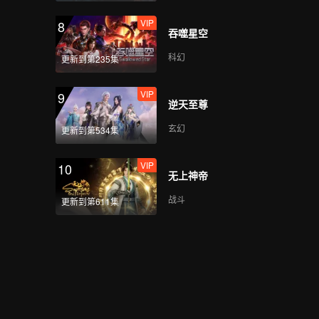
VIP
8
吞噬星空
科幻
更新到第235集
VIP
9
逆天至尊
玄幻
更新到第534集
VIP
10
无上神帝
战斗
更新到第611集