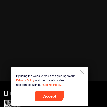
By using the website, you are agreeing to our
Privacy Policy
and the use of cookies in
accordance with our
Cookie Policy.
Phone
Accept