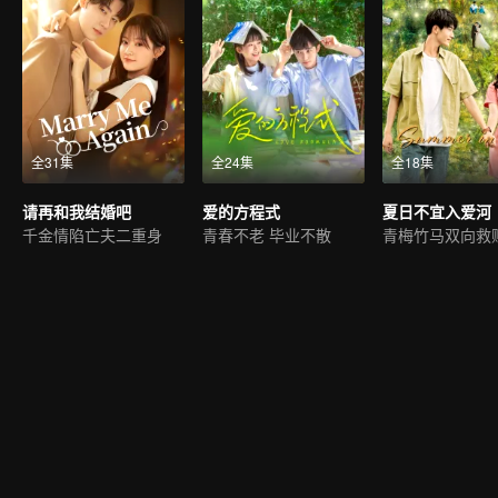
全31集
全24集
全18集
请再和我结婚吧
爱的方程式
夏日不宜入爱河
千金情陷亡夫二重身
青春不老 毕业不散