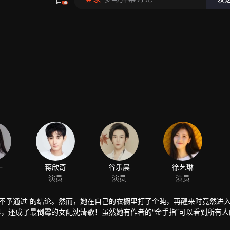
不予通过”的结论。然而，她在自己的衣橱里打了个盹，再醒来时竟然进
里，还成了最倒霉的女配沈清歌！虽然她有作者的“金手指”可以看到所有人
统君提示她，只有靠近锦鲤男主顾易宸，她的幸运值才能提高，才有机会