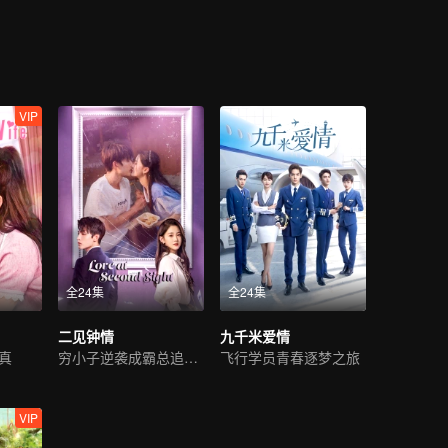
VIP
全24集
全24集
二见钟情
九千米爱情
真
穷小子逆袭成霸总追初恋
飞行学员青春逐梦之旅
VIP