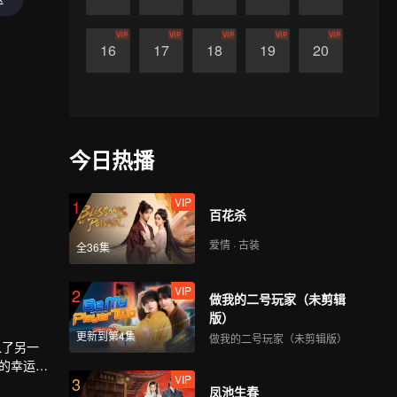
VIP
VIP
VIP
VIP
VIP
16
17
18
19
20
今日热播
VIP
1
百花杀
爱情 · 古装
全36集
VIP
2
做我的二号玩家（未剪辑
版）
更新到第4集
做我的二号玩家（未剪辑版）
入了另一
的幸运
VIP
3
穿越回
凤池生春