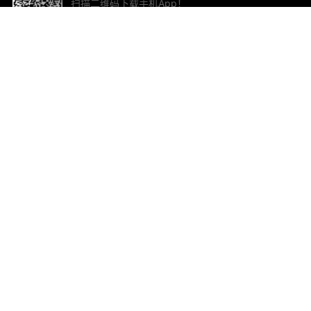
扫描二维码下载手机App！
帮助与反馈
关
意见反馈
加
联
电子
ted.