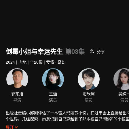
倒霉小姐与幸运先生
第03集
分享
2024
|
内地
|
全20集
|
爱情 · 奇幻
郭东旭
导演
出版社责编小邱刚评估了一本雷人玛丽苏小说，在过审会上直接给出“
个世界。几经探索，她意识到自己穿越到了那本被自己“毙掉”的小说
值，但自己的幸运值却低得可怜，什么倒霉事情都找到她。小说的系
展开