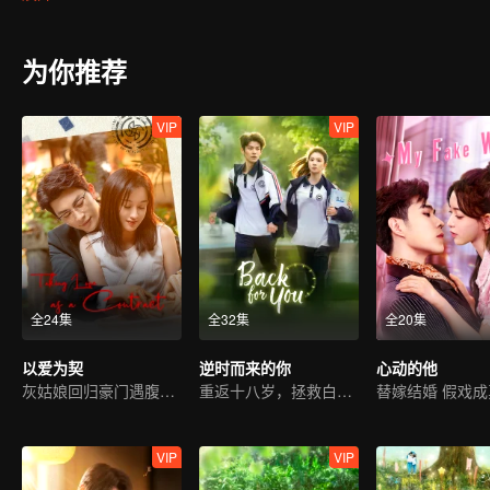
家。
为你推荐
VIP
VIP
全24集
全32集
全20集
以爱为契
逆时而来的你
心动的他
灰姑娘回归豪门遇腹黑霸总
重返十八岁，拯救白月光
替嫁结婚 假戏成
VIP
VIP