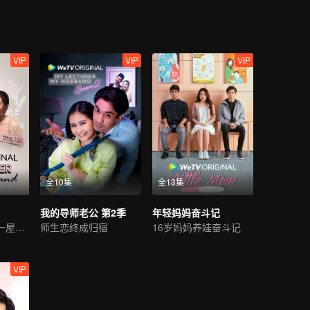
VIP
VIP
VIP
全10集
全13集
我的导师老公 第2季
年轻妈妈奋斗记
导师学生身处同一屋檐下
师生恋终成归宿
16岁妈妈养娃奋斗记
VIP