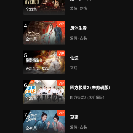
爱情 · 剧情
全33集
VIP
VIP
4
受宠若惊_08A
凤池生春
爱情 · 古装
全21集
VIP
VIP
5
受宠若惊_08B
仙逆
玄幻
更新到第153集
VIP
VIP
6
受宠若惊_09A
四方极爱2 (未剪辑版）
四方极爱2 (未剪辑版）
全25集
VIP
VIP
7
受宠若惊_09B
莫离
爱情 · 古装
全40集