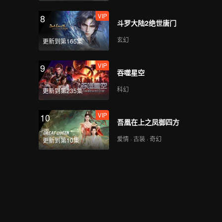
VIP
VIP
8
受宠若惊_10A
斗罗大陆2绝世唐门
玄幻
更新到第165集
VIP
VIP
9
受宠若惊_10B
吞噬星空
科幻
更新到第235集
VIP
VIP
10
受宠若惊_11A
吾凰在上之凤御四方
爱情 · 古装 · 奇幻
更新到第10集
VIP
受宠若惊_11B
VIP
受宠若惊_12A