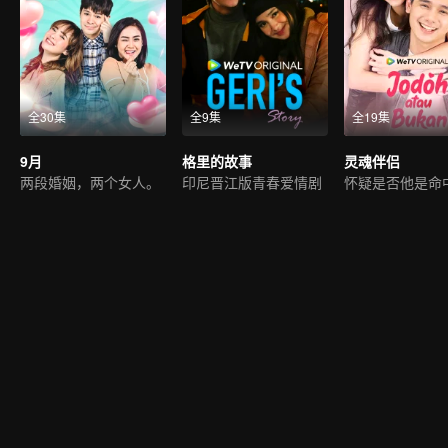
全30集
全9集
全19集
9月
格里的故事
灵魂伴侣
两段婚姻，两个女人。
印尼晋江版青春爱情剧