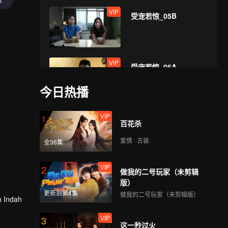
VIP
受宠若惊_05B
VIP
受宠若惊_06A
今日热播
VIP
VIP
1
受宠若惊_06B
百花杀
爱情 · 古装
全36集
VIP
VIP
2
受宠若惊_07A
做我的二号玩家（未剪辑
版）
更新到第4集
做我的二号玩家（未剪辑版）
in Indah
VIP
VIP
3
受宠若惊_07B
这一秒过火