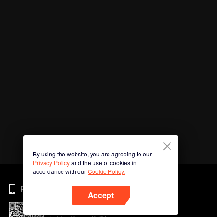
By using the website, you are agreeing to our
Privacy Policy
and the use of cookies in
accordance with our
Cookie Policy.
Phone
Accept