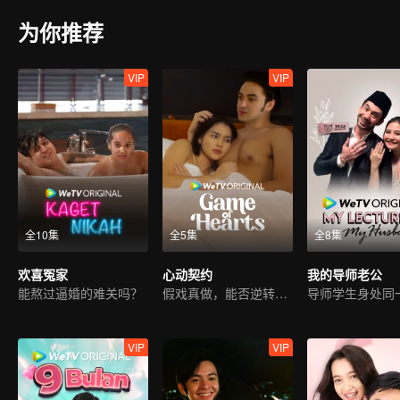
为你推荐
VIP
VIP
全10集
全5集
全8集
欢喜冤家
心动契约
我的导师老公
能熬过逼婚的难关吗？
假戏真做，能否逆转命运？
VIP
VIP