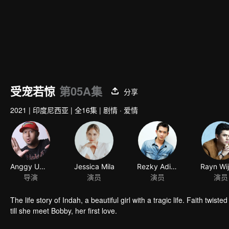
受宠若惊
第05A集
分享
2021
|
印度尼西亚
|
全16集
|
剧情 · 爱情
Anggy Umbara
Jessica Mila
Rezky Aditya
Rayn Wi
导演
演员
演员
演员
The life story of Indah, a beautiful girl with a tragic life. Faith t
till she meet Bobby, her first love.