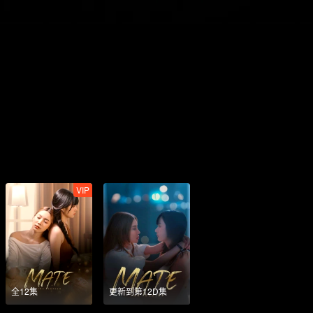
VIP
全12集
更新到第12D集