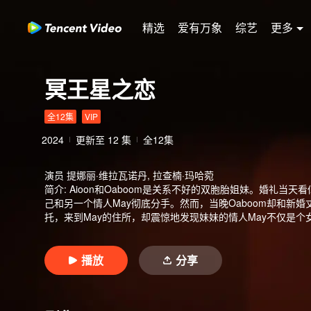
精选
爱有万象
综艺
更多
冥王星之恋
全12集
VIP
2024
更新至
12
集
全12集
演员
提娜丽·维拉瓦诺丹, 拉查楠·玛哈菀
简介
:
Aioon和Oaboom是关系不好的双胞胎姐妹。婚礼当天看
己和另一个情人May彻底分手。然而，当晚Oaboom却和新婚丈
托，来到May的住所，却震惊地发现妹妹的情人May不仅是个女
消息，决定继续假扮妹妹，与May维持这段恋人关系。随着O
的心声也一一浮出水面。而那些被隐藏的爱、痛苦与执念，也
会成为那个被遗忘的“冥王星”？谁又能重新找回自己在生命轨
播放
分享