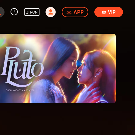
APP
VIP
ZH-CN