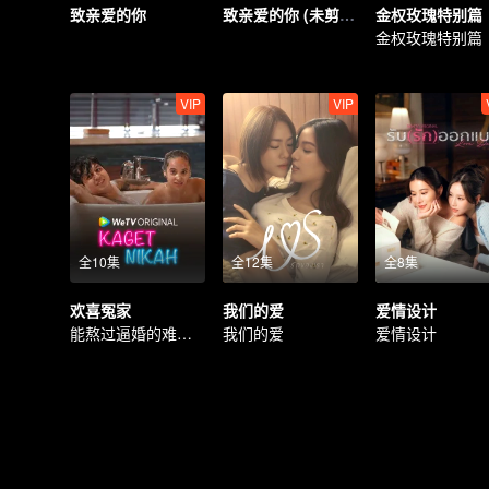
致亲爱的你
致亲爱的你 (未剪辑版)
金权玫瑰特别篇
金权玫瑰特别篇
VIP
VIP
全10集
全12集
全8集
欢喜冤家
我们的爱
爱情设计
能熬过逼婚的难关吗？
我们的爱
爱情设计