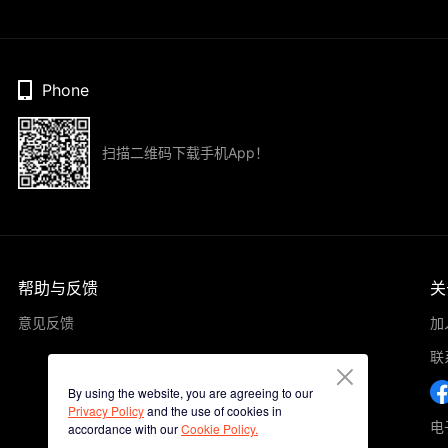
Phone
扫描二维码下载手机App！
帮助与反馈
关
意见反馈
加
联
By using the website, you are agreeing to our
Privacy Policy
and the use of cookies in
电子
accordance with our
Cookie Policy.