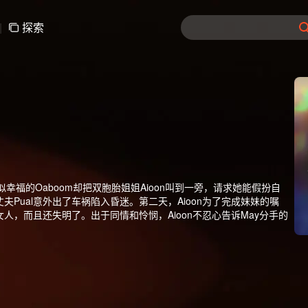
|
探索
似幸福的Oaboom却把双胞胎姐姐Aioon叫到一旁，请求她能假扮自
夫Pual意外出了车祸陷入昏迷。第二天，Aioon为了完成妹妹的嘱
人，而且还失明了。出于同情和怜悯，Aioon不忍心告诉May分手的
aboom从昏迷中醒来，揭开车祸背后的真相，隐秘的情感纠葛和压抑
像太阳系中被除名的冥王星一般，等待着被人们重新审视与选择。谁
道中的位置？