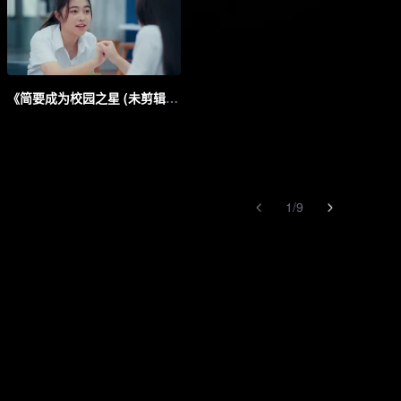
《简要成为校园之星 (未剪辑版)》第8集预告
1
/
9