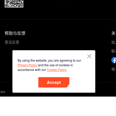
帮助与反馈
关
意见反馈
加
联
By using the website, you are agreeing to our
Privacy Policy
and the use of cookies in
电子
accordance with our
Cookie Policy.
Accept
ted.