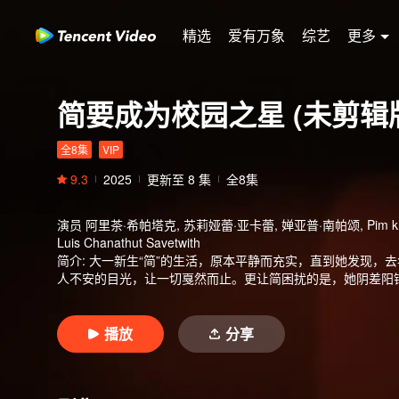
精选
爱有万象
综艺
更多
简要成为校园之星 (未剪辑
全8集
VIP
9.3
2025
更新至
8
集
全8集
演员
阿里茶·希帕塔克, 苏莉娅蕾·亚卡蕾, 婵亚普·南帕颂, Pim khajo
Luis Chanathut Savetwith
简介
:
大一新生“简”的生活，原本平静而充实，直到她发现，去
人不安的目光，让一切戛然而止。更让简困扰的是，她阴差阳
被命运捆绑，想躲也躲不开。
播放
分享