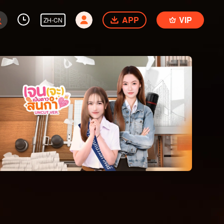
APP
VIP
ZH-CN