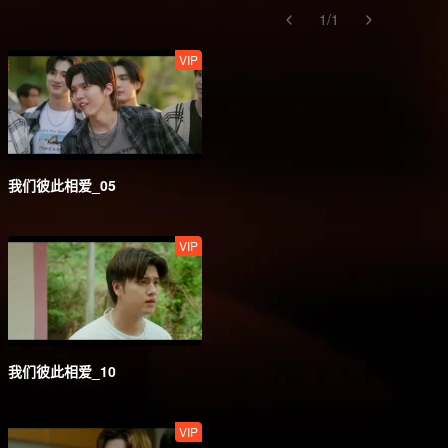
1
/
1
VIP
我们彼此相爱_05
VIP
我们彼此相爱_10
VIP