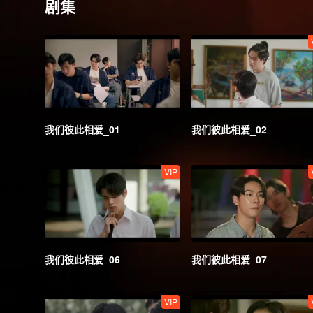
剧集
我们彼此相爱_01
我们彼此相爱_02
VIP
我们彼此相爱_06
我们彼此相爱_07
VIP