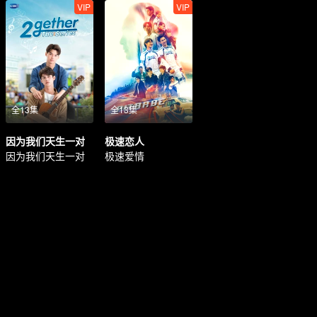
VIP
VIP
全13集
全13集
因为我们天生一对
极速恋人
因为我们天生一对
极速爱情