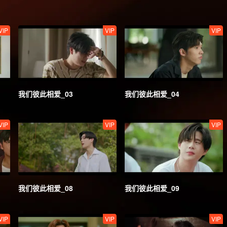
VIP
VIP
VIP
我们彼此相爱_03
我们彼此相爱_04
VIP
VIP
VIP
我们彼此相爱_08
我们彼此相爱_09
VIP
VIP
VIP