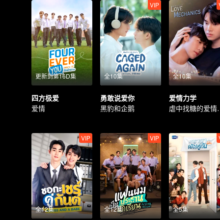
VIP
更新到第16D集
全10集
全10集
四方极爱
勇敢说爱你
爱情力学
爱情
黑豹和企鹅
虐中找
VIP
VIP
全12集
全12集
全5集