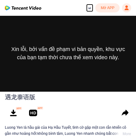
Mở APP
vi
Xin lỗi, bởi vấn đề phạm vi bản quyền, khu vực
của bạn tạm thời chưa thể xem video này.
遇龙泰语版
Luong Yen là hầu gái của Hạ Hầu Tuyết, tình cờ gặp một con rắn khiến cô
gần như hoảng hốt không bình tâm, Luong Yen nhanh chóng bắt con rắn,
More