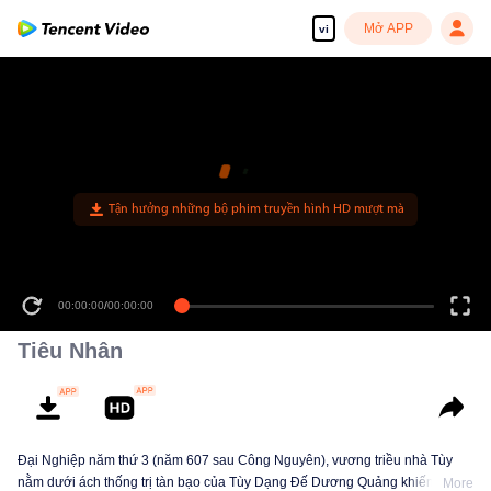
Mở APP
vi
Tận hưởng những bộ phim truyền hình HD mượt mà
00:00:00
/
00:00:00
Tiêu Nhân
Đại Nghiệp năm thứ 3 (năm 607 sau Công Nguyên), vương triều nhà Tùy
nằm dưới ách thống trị tàn bạo của Tùy Dạng Đế Dương Quảng khiến dân
More