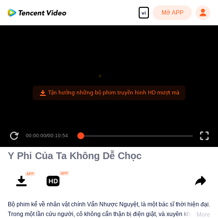
Mở APP
vi
Tận hưởng những bộ phim truyền hình HD mượt mà
00:00:00
/
00:10:54
Y Phi Của Ta Không Dễ Chọc
Bộ phim kể về nhân vật chính Vấn Nhược Nguyệt, là một bác sĩ thời hiện đại.
Trong một lần cứu người, cô không cẩn thận bị điện giật, và xuyên không về
More