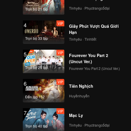
Tìnhyêu · Phụctrangcổđại
Trọn bộ 21 tập
VIP
4
Giây Phút Vượt Quá Giới
Hạn
Trọn bộ 33 tập
Tìnhyêu · Tìnhtiết
VIP
5
Fourever You Part 2
(Uncut Ver.)
Trọn bộ 25 tập
Fourever You Part 2 (Uncut Ver.)
VIP
6
Tiên Nghịch
Huyềnhuyễn
Đến tập 152
VIP
7
Mạc Ly
Tìnhyêu · Phụctrangcổđại
Trọn bộ 40 tập