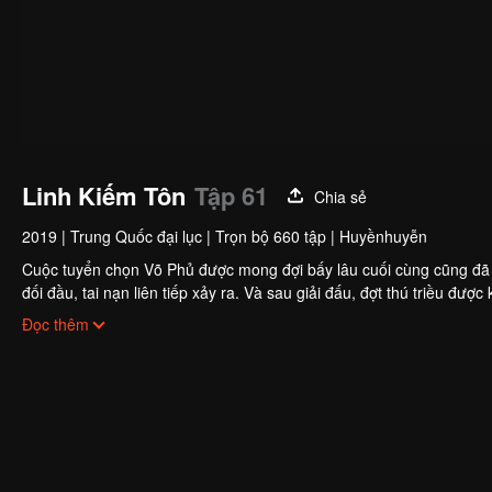
Linh Kiếm Tôn
Tập 61
Chia sẻ
2019
|
Trung Quốc đại lục
|
Trọn bộ 660 tập
|
Huyềnhuyễn
Cuộc tuyển chọn Võ Phủ được mong đợi bấy lâu cuối cùng cũng đã bắt
đối đầu, tai nạn liên tiếp xảy ra. Và sau giải đấu, đợt thú triều đượ
đều hé lộ một môn phái ám sát bí ẩn và hùng mạnh – Thiên Diễn 
Đọc thêm
không gì cản nổi trong cuộc ám sát đầy hiểm nguy này!