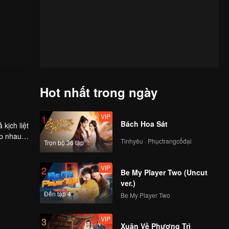
Hot nhất trong ngày
VIP
1
Bách Hoa Sát
kịch liệt
ếp nhau,
Tìnhyêu · Phụctrangcổđại
Trọn bộ 36 tập
 gai,
VIP
2
Be My Player Two (Uncut
ver.)
Đến tập 4
Be My Player Two
VIP
3
Xuân Về Phượng Trì