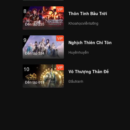
VIP
8
Thôn Tính Bầu Trời
Khoahọcviễntưởng
Đến tập 235
VIP
9
Nghịch Thiên Chí Tôn
Huyềnhuyễn
Đến tập 534
VIP
10
Vô Thượng Thần Đế
Đấutranh
Đến tập 611