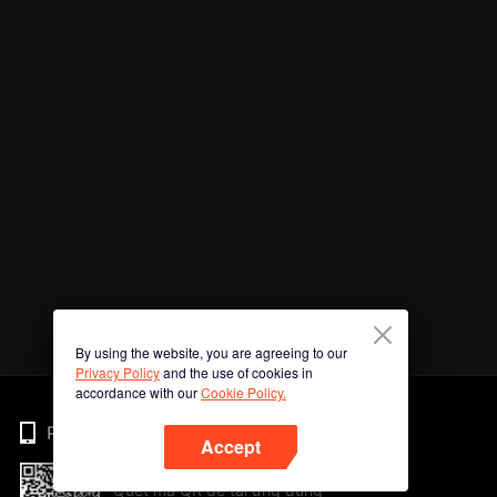
By using the website, you are agreeing to our
Privacy Policy
and the use of cookies in
accordance with our
Cookie Policy.
Phone
Accept
Quét mã QR để tải ứng dụng