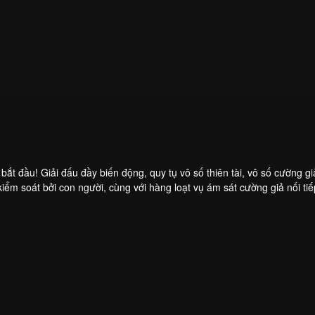
 đầu! Giải đấu đầy biến động, quy tụ vô số thiên tài, vô số cường giả 
c kiểm soát bởi con người, cùng với hàng loạt vụ ám sát cường giả nối ti
Môn. Hãy cùng xem Sở Hành Vân sẽ làm thế nào để vượt qua mọi chông