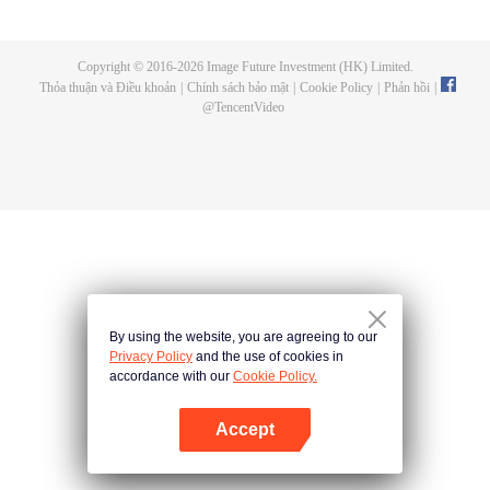
đầu, tai nạn liên tiếp xảy ra. Và sau giải đấu, đợt thú triều được kiểm soát bởi
con người, cùng với hàng loạt vụ ám sát cường giả nối tiếp nhau, đều hé lộ
một môn phái ám sát bí ẩn và hùng mạnh – Thiên Diễn Môn. Hãy cùng xem
Copyright © 2016-
2026
Image Future Investment (HK) Limited.
Sở Hành Vân sẽ làm thế nào để vượt qua mọi chông gai, không gì cản nổi
Thỏa thuận và Điều khoản
|
Chính sách bảo mật
|
Cookie Policy
|
Phản hồi
|
trong cuộc ám sát đầy hiểm nguy này!
@
TencentVideo
By using the website, you are agreeing to our
Privacy Policy
and the use of cookies in
accordance with our
Cookie Policy.
Accept
Mở APP