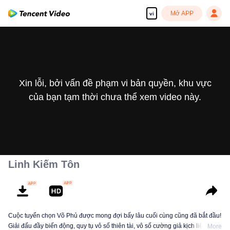
Mở APP
vi
Xin lỗi, bởi vấn đề phạm vi bản quyền, khu vực
của bạn tạm thời chưa thể xem video này.
Linh Kiếm Tôn
Cuộc tuyển chọn Võ Phủ được mong đợi bấy lâu cuối cùng cũng đã bắt đầu!
Giải đấu đầy biến động, quy tụ vô số thiên tài, vô số cường giả kịch liệt đối
More