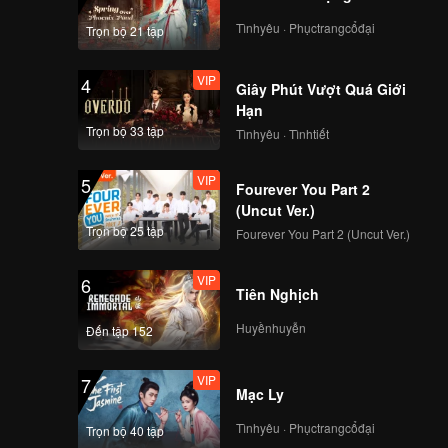
Tìnhyêu · Phụctrangcổđại
Trọn bộ 21 tập
VIP
4
Giây Phút Vượt Quá Giới
Hạn
Trọn bộ 33 tập
Tìnhyêu · Tìnhtiết
VIP
5
Fourever You Part 2
(Uncut Ver.)
Trọn bộ 25 tập
Fourever You Part 2 (Uncut Ver.)
VIP
6
Tiên Nghịch
Huyềnhuyễn
Đến tập 152
VIP
7
Mạc Ly
Tìnhyêu · Phụctrangcổđại
Trọn bộ 40 tập