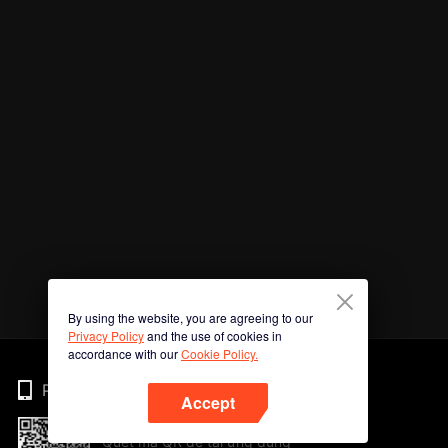
By using the website, you are agreeing to our
Privacy Policy
and the use of cookies in
accordance with our
Cookie Policy.
Phone
Accept
Quét mã QR để tải ứng dụng