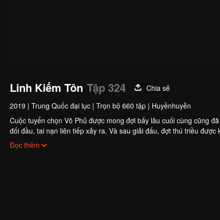
Linh Kiếm Tôn
Tập 324
Chia sẻ
2019
|
Trung Quốc đại lục
|
Trọn bộ 660 tập
|
Huyềnhuyễn
Cuộc tuyển chọn Võ Phủ được mong đợi bấy lâu cuối cùng cũng đã bắt
đối đầu, tai nạn liên tiếp xảy ra. Và sau giải đấu, đợt thú triều đượ
đều hé lộ một môn phái ám sát bí ẩn và hùng mạnh – Thiên Diễn 
Đọc thêm
không gì cản nổi trong cuộc ám sát đầy hiểm nguy này!