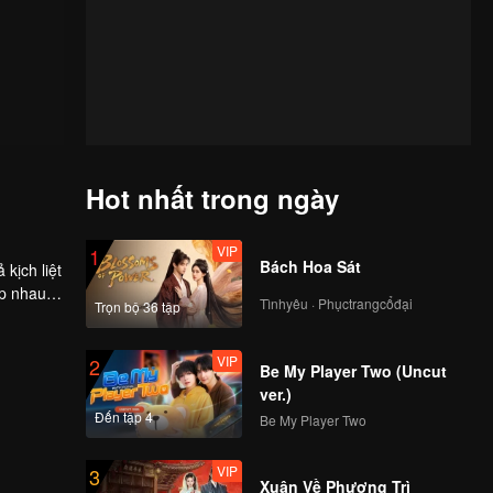
Hot nhất trong ngày
VIP
1
Bách Hoa Sát
kịch liệt
ếp nhau,
Tìnhyêu · Phụctrangcổđại
Trọn bộ 36 tập
 gai,
VIP
2
Be My Player Two (Uncut
ver.)
Đến tập 4
Be My Player Two
VIP
3
Xuân Về Phượng Trì