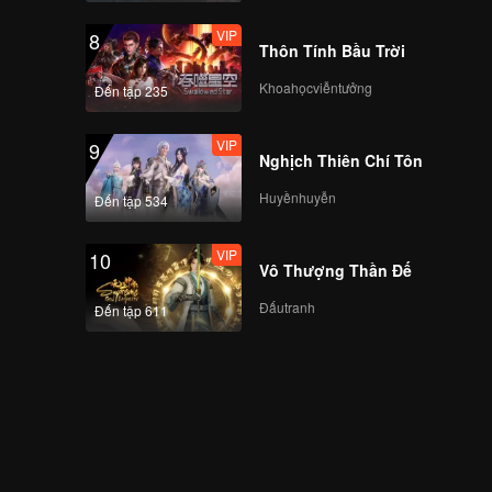
VIP
8
Thôn Tính Bầu Trời
Khoahọcviễntưởng
Đến tập 235
VIP
9
Nghịch Thiên Chí Tôn
Huyềnhuyễn
Đến tập 534
VIP
10
Vô Thượng Thần Đế
Đấutranh
Đến tập 611