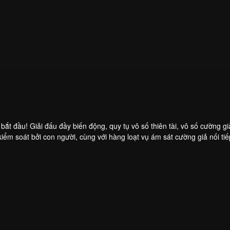
 đầu! Giải đấu đầy biến động, quy tụ vô số thiên tài, vô số cường giả 
c kiểm soát bởi con người, cùng với hàng loạt vụ ám sát cường giả nối ti
Môn. Hãy cùng xem Sở Hành Vân sẽ làm thế nào để vượt qua mọi chông