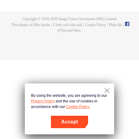
đầu, tai nạn liên tiếp xảy ra. Và sau giải đấu, đợt thú triều được kiểm soát bởi
con người, cùng với hàng loạt vụ ám sát cường giả nối tiếp nhau, đều hé lộ
một môn phái ám sát bí ẩn và hùng mạnh – Thiên Diễn Môn. Hãy cùng xem
Copyright © 2016-
2026
Image Future Investment (HK) Limited.
Sở Hành Vân sẽ làm thế nào để vượt qua mọi chông gai, không gì cản nổi
Thỏa thuận và Điều khoản
|
Chính sách bảo mật
|
Cookie Policy
|
Phản hồi
|
trong cuộc ám sát đầy hiểm nguy này!
@
TencentVideo
By using the website, you are agreeing to our
Privacy Policy
and the use of cookies in
accordance with our
Cookie Policy.
Accept
Mở APP