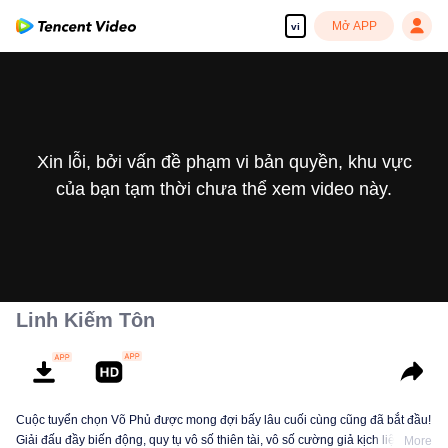
Mở APP
vi
Xin lỗi, bởi vấn đề phạm vi bản quyền, khu vực
của bạn tạm thời chưa thể xem video này.
Linh Kiếm Tôn
Cuộc tuyển chọn Võ Phủ được mong đợi bấy lâu cuối cùng cũng đã bắt đầu!
Giải đấu đầy biến động, quy tụ vô số thiên tài, vô số cường giả kịch liệt đối
More