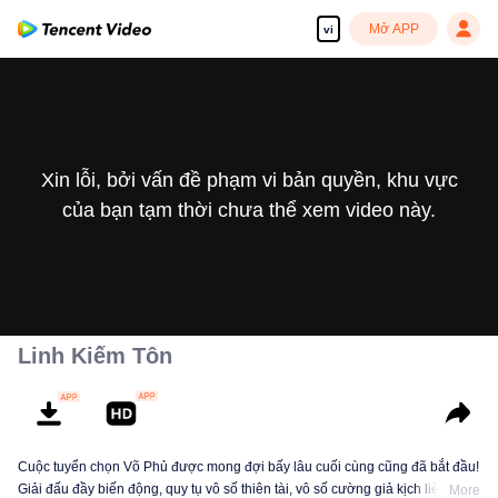
Mở APP
vi
Xin lỗi, bởi vấn đề phạm vi bản quyền, khu vực
của bạn tạm thời chưa thể xem video này.
Linh Kiếm Tôn
Cuộc tuyển chọn Võ Phủ được mong đợi bấy lâu cuối cùng cũng đã bắt đầu!
Giải đấu đầy biến động, quy tụ vô số thiên tài, vô số cường giả kịch liệt đối
More