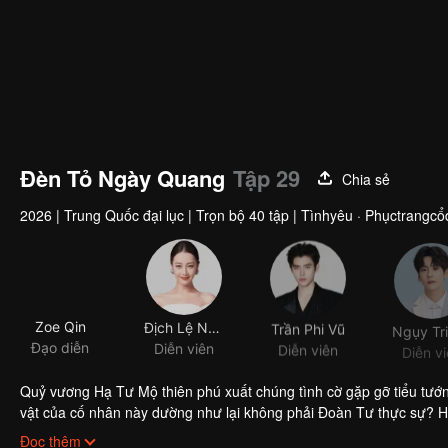
Đèn Tỏ Ngày Quang
Tập 29
Chia sẻ
2026
|
Trung Quốc đại lục
|
Trọn bộ 40 tập
|
Tìnhyêu · Phụctrangcổ
Zoe Qin
Địch Lệ Nhiệt Ba
Trần Phi Vũ
Đạo diễn
Diễn viên
Diễn viên
Diễn v
Quỷ vương Hạ Tư Mộ thiên phú xuất chúng tình cờ gặp gỡ tiểu tướn
vật của cố nhân này dường như lại không phải Đoàn Tư thực sự? Ha
cùng chí hướng trong lòng Đoàn Tư, còn Đoàn Tư cũng phát hiện r
Đọc thêm