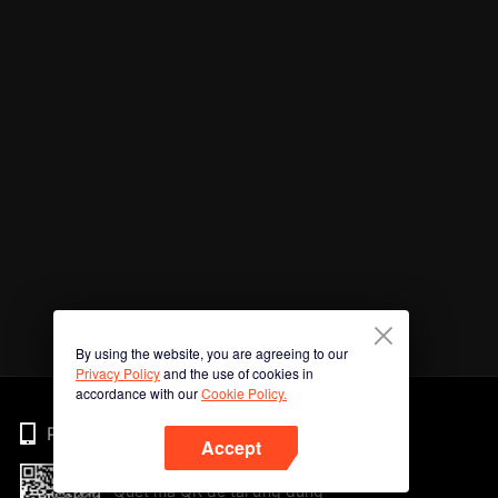
By using the website, you are agreeing to our
Privacy Policy
and the use of cookies in
accordance with our
Cookie Policy.
Phone
Accept
Quét mã QR để tải ứng dụng