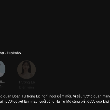
đại · Huyềnảo
Ngụy Triết Minh
Trương Lệ
Cao Hàn
Dương Hất Tử
iên
Diễn viên
Diễn viên
Diễn viên
g quân Đoàn Tư trong lúc nghỉ ngơi kiếm mồi. Vị tiểu tướng quân mang
i người dò xét lẫn nhau, cuối cùng Hạ Tư Mộ cũng biết được quá khứ 
a sự kiên định và nỗi cô đơn của Hạ Tư Mộ. Một người phàm tuổi thọ 