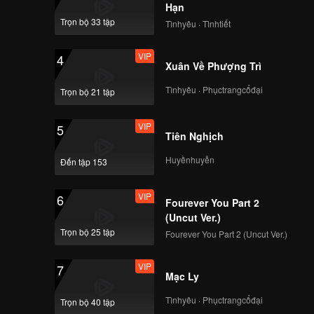
EP34: Đèn Tỏ Ngày
Hạn
Quang
Trọn bộ 33 tập
Tìnhyêu · Tìnhtiết
VIP
4
Xuân Về Phượng Trì
VIP
EP35: Đèn Tỏ Ngày
Quang
Tìnhyêu · Phụctrangcổđại
Trọn bộ 21 tập
VIP
5
Tiên Nghịch
VIP
EP36: Đèn Tỏ Ngày
Quang
Huyềnhuyễn
Đến tập 153
VIP
6
Fourever You Part 2
VIP
EP37: Đèn Tỏ Ngày
(Uncut Ver.)
Quang
Trọn bộ 25 tập
Fourever You Part 2 (Uncut Ver.)
VIP
7
Mạc Ly
VIP
EP38: Đèn Tỏ Ngày
Quang
Tìnhyêu · Phụctrangcổđại
Trọn bộ 40 tập