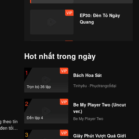
VIP
EP30: Đèn Tỏ Ngày
Quang
VIP
EP31: Đèn Tỏ Ngày
Quang
Hot nhất trong ngày
VIP
1
Bách Hoa Sát
VIP
EP32: Đèn Tỏ Ngày
Quang
Tìnhyêu · Phụctrangcổđại
Trọn bộ 36 tập
VIP
2
Be My Player Two (Uncut
VIP
EP33: Đèn Tỏ Ngày
ver.)
Quang
Đến tập 4
Be My Player Two
 theo tín
đen tối
VIP
3
chẳng quá
Giây Phút Vượt Quá Giới
VIP