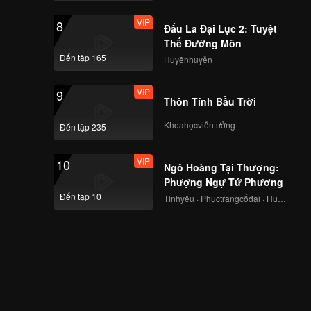
VIP
8
Đấu La Đại Lục 2: Tuyệt
VIP
EP39: Đèn Tỏ Ngày
Thế Đường Môn
Quang
Đến tập 165
Huyềnhuyễn
VIP
9
Thôn Tính Bầu Trời
VIP
EP40: Đèn Tỏ Ngày
Quang
Khoahọcviễntưởng
Đến tập 235
VIP
10
Ngô Hoàng Tại Thượng:
VIP
Kết phim ở bên nhau
Phượng Ngự Tứ Phương
Đến tập 10
Tìnhyêu · Phụctrangcổđại · Huyềnảo
Xem trước
Teaser EP34: Đèn Tỏ
Ngày Quang
Xem trước