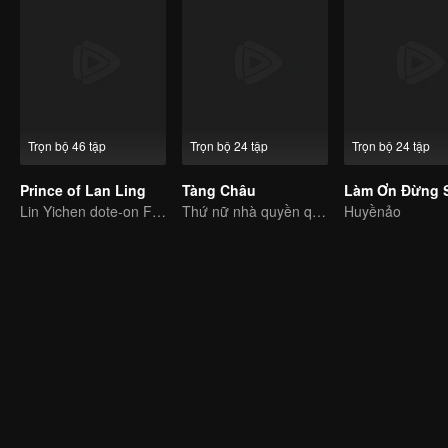
Trọn bộ 46 tập
Trọn bộ 24 tập
Trọn bộ 24 tập
Prince of Lan Ling
Tàng Châu
Lin Yichen dote-on Feng Shaofeng
Thứ nữ nhà quyền quý lấy thân làm mồi nhử báo thù đến cùng
Huyềnảo