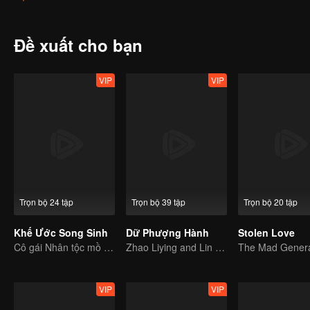
trăm năm và một ác quỷ bốn trăm tuổi vẫn mang hình hài thiếu nữ, 
Đề xuất cho bạn
VIP
VIP
Trọn bộ 24 tập
Trọn bộ 39 tập
Trọn bộ 20 tập
Khế Ước Song Sinh
Dữ Phượng Hành
Stolen Love
Cô gái Nhân tộc mồ côi hiến thân kết khế ước với thần thú.
Zhao Liying and Lin Gengxin Cooperate Again
VIP
VIP