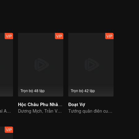
dùng tình yêu chống lại dòng chảy thời gian.
VIP
VIP
VIP
Trọn bộ 48 tập
Trọn bộ 42 tập
Hộc Châu Phu Nhân (Bản Thuyết Minh)
Đoạt Vợ
The Mad General Abducted a Bride for Love
Dương Mịch, Trần Vỹ Đình phá vỡ định mệnh đến với nhau.
Tướng quân điên cuồng vì tình, cướp đoạt vợ người
VIP