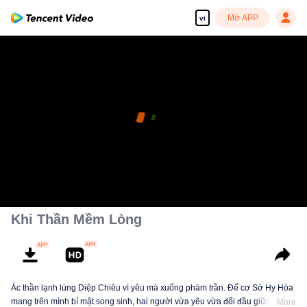
Mở APP
vi
Khi Thần Mềm Lòng
Ác thần lạnh lùng Diệp Chiêu vì yêu mà xuống phàm trần. Đế cơ Sở Hy Hòa
mang trên mình bí mật song sinh, hai người vừa yêu vừa đối đầu giữa biển
More