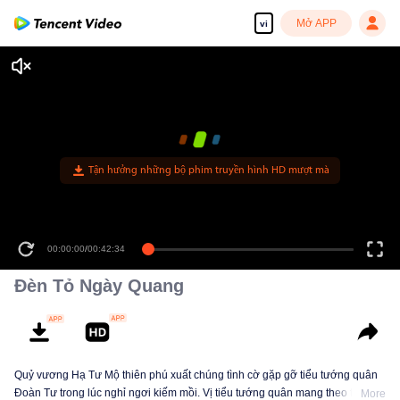
Mở APP
vi
Tận hưởng những bộ phim truyền hình HD mượt mà
00:00:00
/
00:42:34
Đèn Tỏ Ngày Quang
Quỷ vương Hạ Tư Mộ thiên phú xuất chúng tình cờ gặp gỡ tiểu tướng quân
Đoàn Tư trong lúc nghỉ ngơi kiếm mồi. Vị tiểu tướng quân mang theo tín vật
More