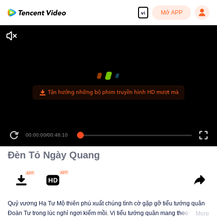
Mở APP
vi
Tận hưởng những bộ phim truyền hình HD mượt mà
00:00:00
/
00:46:10
Đèn Tỏ Ngày Quang
Quỷ vương Hạ Tư Mộ thiên phú xuất chúng tình cờ gặp gỡ tiểu tướng quân
Đoàn Tư trong lúc nghỉ ngơi kiếm mồi. Vị tiểu tướng quân mang theo tín vật
More