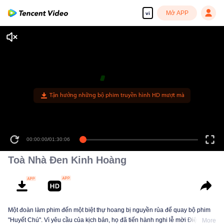
Mở APP
vi
Tận hưởng những bộ phim truyền hình HD mượt mà
00:00:00
/
01:30:06
Toà Nhà Đen Kinh Hoàng
Một đoàn làm phim đến một biệt thự hoang bị nguyền rủa để quay bộ phim
"Huyết Chú". Vì yêu cầu của kịch bản, họ đã tiến hành nghi lễ mời Điệp Tiên
More