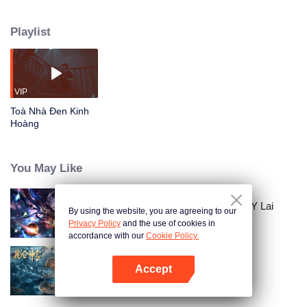
vào lúc 12 giờ đêm. Sau đó, những người tham gia nghi lễ mời Diệp Tiên
lần lượt chết một cách kỳ lạ và đáng sợ. Nữ chính Âu Dương Hiểu Đồng có
Playlist
khả năng nhìn thấy âm hồn đã nhìn thấy những bóng ma thật sự. Trong
đoàn làm phim có người nghi ngờ rằng họ đã mạo phạm Diệp Tiên và bị
nguyền rủa, khiến mọi người bắt đầu sợ hãi...
VIP
Toà Nhà Đen Kinh
Hoàng
You May Like
Thần Ấn Vương Toạ: Truyền Kỳ Y Lai
By using the website, you are agreeing to our
Khắc Tư
Privacy Policy
and the use of cookies in
accordance with our
Cookie Policy.
Accept
Thần Cung Côn Luân
Mở APP