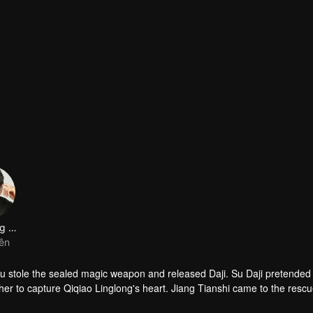
Tạ Dương Ngôn Mộc
iên
 stole the sealed magic weapon and released Daji. Su Daji pretended 
er to capture Qiqiao Linglong's heart. Jiang Tianshi came to the rescu
ned her soul and made a choice...