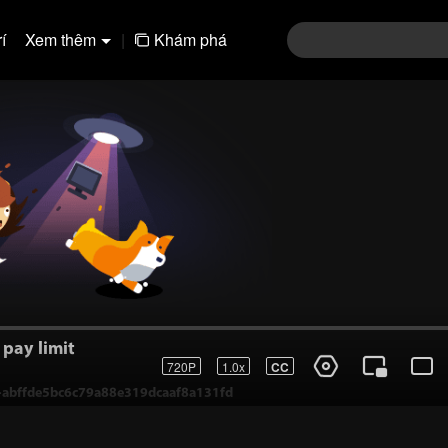
í
Xem thêm
|
Khám phá
pay limit
720P
1.0x
CC
-1-abffde5bc6c79a88e319dcaaf8a131fd