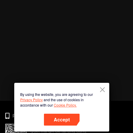
By using the website, you are agreeing to our
Privacy Policy
and the use of cookies in
accordance with our
Cookie Policy.
Phone
Accept
Quét mã QR để tải ứng dụng