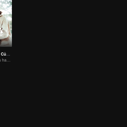
Cậu Là Kỳ Tích Của Tôi
Ji Xiaobing holds hands with Gong Wanyi to find love and arrest the criminal