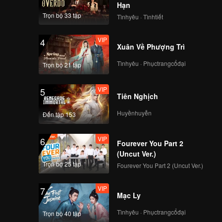
Hạn
Trọn bộ 33 tập
Tìnhyêu · Tìnhtiết
VIP
4
Xuân Về Phượng Trì
Tìnhyêu · Phụctrangcổđại
Trọn bộ 21 tập
VIP
5
Tiên Nghịch
Huyềnhuyễn
Đến tập 153
VIP
6
Fourever You Part 2
(Uncut Ver.)
Trọn bộ 25 tập
Fourever You Part 2 (Uncut Ver.)
VIP
7
Mạc Ly
Tìnhyêu · Phụctrangcổđại
Trọn bộ 40 tập