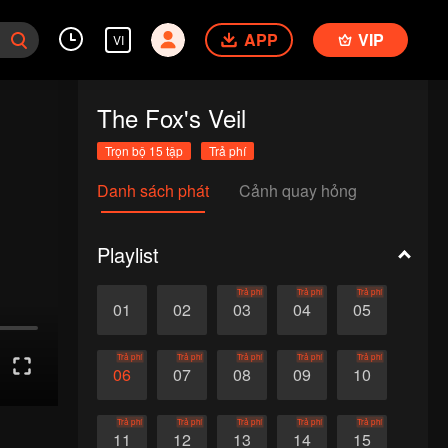
APP
VIP
VI
The Fox's Veil
Trọn bộ 15 tập
Trả phí
Danh sách phát
Cảnh quay hỏng
Playlist
Trả phí
Trả phí
Trả phí
01
02
03
04
05
Trả phí
Trả phí
Trả phí
Trả phí
Trả phí
06
07
08
09
10
Trả phí
Trả phí
Trả phí
Trả phí
Trả phí
11
12
13
14
15