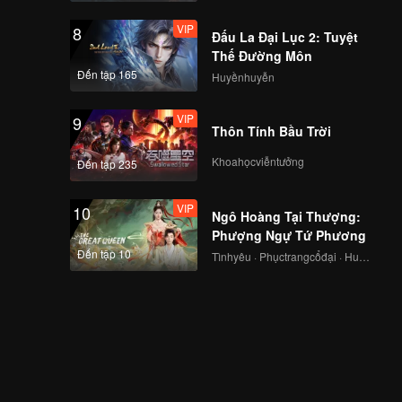
VIP
8
Đấu La Đại Lục 2: Tuyệt
Thế Đường Môn
Đến tập 165
Huyềnhuyễn
VIP
9
Thôn Tính Bầu Trời
Khoahọcviễntưởng
Đến tập 235
VIP
10
Ngô Hoàng Tại Thượng:
Phượng Ngự Tứ Phương
Đến tập 10
Tìnhyêu · Phụctrangcổđại · Huyềnảo