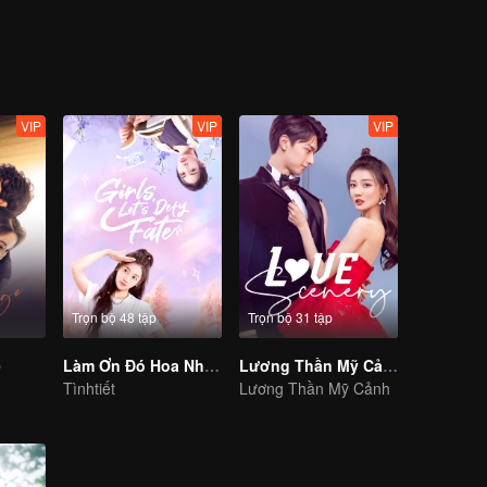
VIP
VIP
VIP
Trọn bộ 48 tập
Trọn bộ 31 tập
e
Làm Ơn Đó Hoa Nhung Thiếu Nữ
Lương Thần Mỹ Cảnh
Tìnhtiết
Lương Thần Mỹ Cảnh