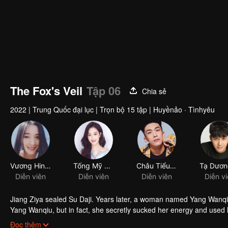
The Fox's Veil
Tập 06
Chia sẻ
2022
|
Trung Quốc đại lục
|
Trọn bộ 15 tập
|
Huyềnảo · Tìnhyêu
Vương Hinh Nghiên
Tống Mỹ Nhi
Châu Tiểu Vĩ
Diễn viên
Diễn viên
Diễn viên
Diễn v
Jiang Ziya sealed Su Daji. Years later, a woman named Yang Wanqiu
Yang Wanqiu, but in fact, she secretly sucked her energy and used h
was injured by Su Daji. At the critical moment, Yang Wanqiu awake
Đọc thêm