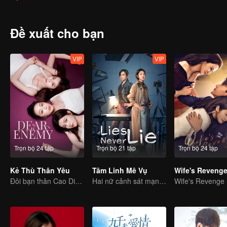
Đề xuất cho bạn
VIP
VIP
Trọn bộ 24 tập
Trọn bộ 21 tập
Trọn bộ 24 tập
Kẻ Thù Thân Yêu
Tâm Linh Mê Vụ
Wife's Reveng
Đôi bạn thân Cao Diệp và Trần Nghiên Hy bắt tay trả thù
Hai nữ cảnh sát mạnh mẽ cùng hợp tác điều tra vụ án bí ẩn
Wife's Revenge