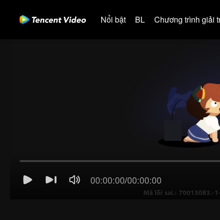
Nổi bật
BL
Chương trình giải tr
00:00:00
/
00:00:00
Mã lỗi sai.: 70013083.