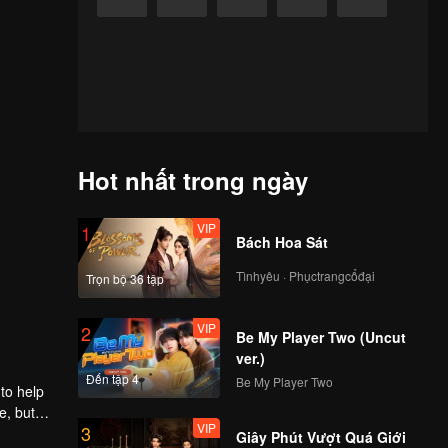
Hot nhất trong ngày
VIP
1
Bách Hoa Sát
Tìnhyêu · Phụctrangcổđại
Trọn bộ 36 tập
VIP
2
Be My Player Two (Uncut
ver.)
Đến tập 4
Be My Player Two
to help
e, but
VIP
3
Giây Phút Vượt Quá Giới