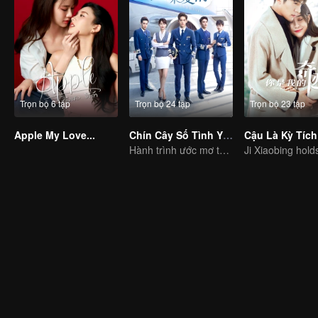
Trọn bộ 6 tập
Trọn bộ 24 tập
Trọn bộ 23 tập
Apple My Love...
Chín Cây Số Tình Yêu
Hành trình ước mơ tuổi trẻ của học viên hàng không